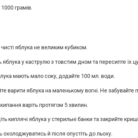
 1000 грамів.
 чисті яблука не великим кубиком.
ь яблука у каструлю з товстим дном та пересипте їх ц
лука мають мало соку, додайте 100 мл. води.
те варити яблука на маленькому вогні. Не забувайте 
акипання варіть протягом 5 хвилин.
іть киплячі яблука у стерильні банки та закрийте криш
ь охолоджуватись й після опустіть до льоху.