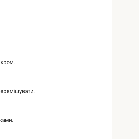
укром.
перемішувати.
ками.