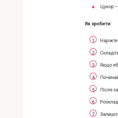
Цукор –
Як зробити:
Наріжте
Складіт
Якщо яб
Починай
Після з
Розклад
Залишіт