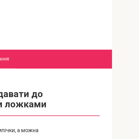
ання
давати до
ти ложками
ипічки, а можна