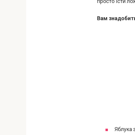
просто їсти л
Вам знадобит
Яблука 