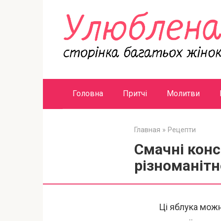
Перейти
к
контенту
Головна
Притчі
Молитви
Главная
»
Рецепти
Смачні конс
різноманітн
Ці яблука можн