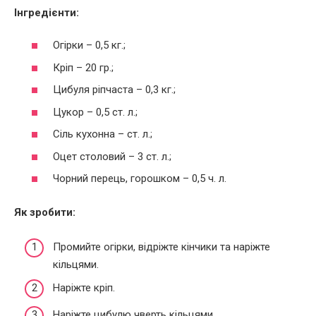
Інгредієнти:
Огірки – 0,5 кг.;
Кріп – 20 гр.;
Цибуля ріпчаста – 0,3 кг.;
Цукор – 0,5 ст. л.;
Сіль кухонна – ст. л.;
Оцет столовий – 3 ст. л.;
Чорний перець, горошком – 0,5 ч. л.
Як зробити:
Промийте огірки, відріжте кінчики та наріжте
кільцями.
Наріжте кріп.
Наріжте цибулю чверть кільцями.