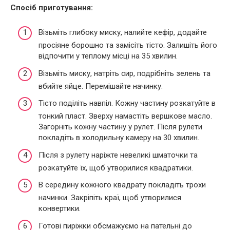
Спосіб приготування:
Візьміть глибоку миску, налийте кефір, додайте
просіяне борошно та замісіть тісто. Залишіть його
відпочити у теплому місці на 35 хвилин.
Візьміть миску, натріть сир, подрібніть зелень та
вбийте яйце. Перемішайте начинку.
Тісто поділіть навпіл. Кожну частину розкатуйте в
тонкий пласт. Зверху намастіть вершкове масло.
Загорніть кожну частину у рулет. Після рулети
покладіть в холодильну камеру на 30 хвилин.
Після з рулету наріжте невеликі шматочки та
розкатуйте їх, щоб утворилися квадратики.
В середину кожного квадрату покладіть трохи
начинки. Закріпіть краї, щоб утворилися
конвертики.
Готові пиріжки обсмажуємо на пательні до