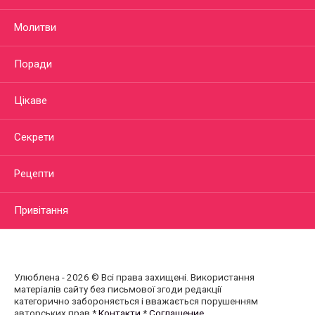
Молитви
Поради
Цікаве
Секрети
Рецепти
Привітання
Улюблена - 2026 © Всі права захищені. Використання
матеріалів сайту без письмової згоди редакції
категорично забороняється і вважається порушенням
авторських прав.*
Контакти
*
Соглашение