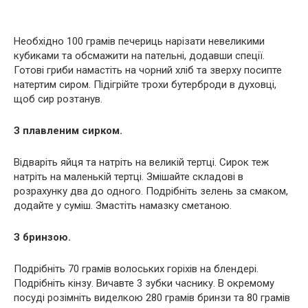
Необхідно 100 грамів печериць нарізати невеликими
кубиками та обсмажити на пательні, додавши спеції.
Готові гриби намастіть на чорний хліб та зверху посипте
натертим сиром. Підігрійте трохи бутерброди в духовці,
щоб сир розтанув.
З плавленим сирком.
Відваріть яйця та натріть на великій тертці. Сирок теж
натріть на маленькій тертці. Змішайте складові в
розрахунку два до одного. Подрібніть зелень за смаком,
додайте у суміш. Змастіть намазку сметаною.
З бринзою.
Подрібніть 70 грамів волоських горіхів на блендері.
Подрібніть кінзу. Вичавте 3 зубки часнику. В окремому
посуді розімніть виделкою 280 грамів бринзи та 80 грамів