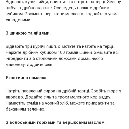
Відваріть курячі яйця, очистьте та натріть на терці. Зелену
цибулю дрібно наріжте. Оселедець наріжте дрібним
кубиком. Розімніть вершкове масло та з’єднайте з усіма
складовими.
З шинкою та яйцями.
Відваріть три курячі яйця, очистьте та натріть на терці.
Наріжте дрібним кубиком 100 грамів шинки. Змішайте всі
інгредієнти з 5 столовими ложками домашнього
майонезу, додайте сіль.
Екзотична намазка.
Натріть плавлений сирок на дрібній тертці. Зробіть пюре з
авокадо. Додайте сіль та трохи меленого коріандру.
Намастіть суміш на чорний хліб, можете прикрасити за
бажанням зеленню.
З волоськими горіхами та вершковим маслом.