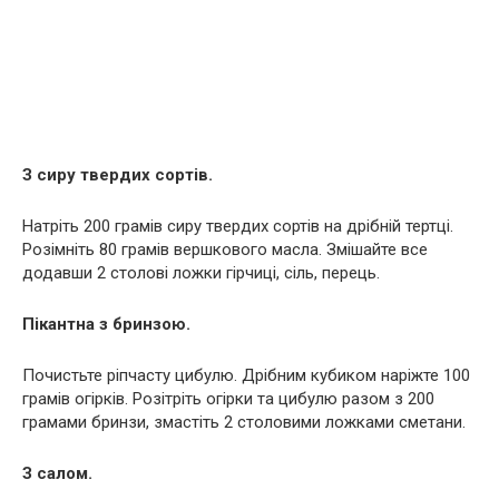
З сиру твердих сортів.
Натріть 200 грамів сиру твердих сортів на дрібній тертці.
Розімніть 80 грамів вершкового масла. Змішайте все
додавши 2 столові ложки гірчиці, сіль, перець.
Пікантна з бринзою.
Почистьте ріпчасту цибулю. Дрібним кубиком наріжте 100
грамів огірків. Розітріть огірки та цибулю разом з 200
грамами бринзи, змастіть 2 столовими ложками сметани.
З салом.