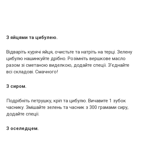
З яйцями та цибулею.
Відваріть курячі яйця, очистьте та натріть на терці. Зелену
цибулю нашинкуйте дрібно. Розімніть вершкове масло
разом зі сметаною виделкою, додайте спеції. З’єднайте
всі складові. Смачного!
З сиром.
Подрібніть петрушку, кріп та цибулю. Вичавите 1 зубок
часнику. Змішайте зелень та часник з 300 грамами сиру,
додайте спеції.
З оселедцем.