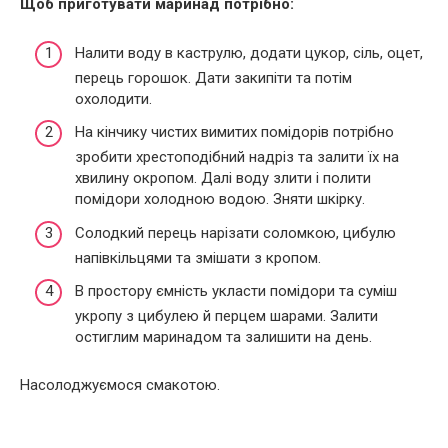
Щоб приготувати маринад потрібно:
Налити воду в каструлю, додати цукор, сіль, оцет,
перець горошок. Дати закипіти та потім
охолодити.
На кінчику чистих вимитих помідорів потрібно
зробити хрестоподібний надріз та залити їх на
хвилину окропом. Далі воду злити і полити
помідори холодною водою. Зняти шкірку.
Солодкий перець нарізати соломкою, цибулю
напівкільцями та змішати з кропом.
В простору ємність укласти помідори та суміш
укропу з цибулею й перцем шарами. Залити
остиглим маринадом та залишити на день.
Насолоджуємося смакотою.