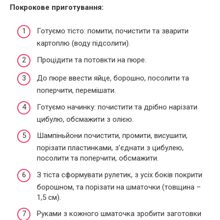
Покрокове приготування:
Готуємо тісто: помити, почистити та зварити
картоплю (воду підсолити).
Процідити та потовкти на пюре.
До пюре ввести яйце, борошно, посолити та
поперчити, перемішати.
Готуємо начинку: почистити та дрібно нарізати
цибулю, обсмажити з олією.
Шампіньйони почистити, промити, висушити,
порізати пластинками, з’єднати з цибулею,
посолити та поперчити, обсмажити.
З тіста сформувати рулетик, з усіх боків покрити
борошном, та порізати на шматочки (товщина –
1,5 см).
Руками з кожного шматочка зробити заготовки