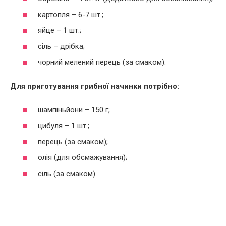
картопля – 6-7 шт.;
яйце – 1 шт.;
сіль – дрібка;
чорний мелений перець (за смаком).
Для приготування грибної начинки потрібно:
шампіньйони – 150 г;
цибуля – 1 шт.;
перець (за смаком);
олія (для обсмажування);
сіль (за смаком).