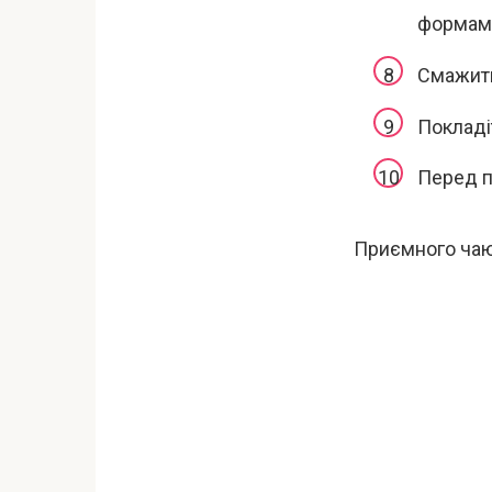
формами
Смажити 
Покладі
Перед п
Приємного чаю