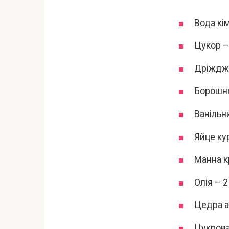
Вода кі
Цукор –
Дріжджі 
Борошно
Ванільни
Яйце кур
Манна кр
Олія – 2
Цедра а
Цукрова