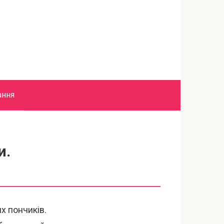
ання
и.
х пончиків.