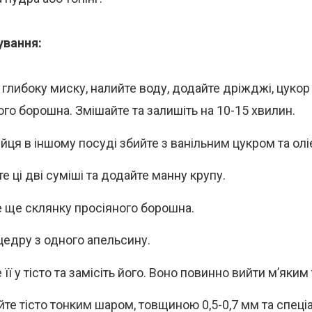
ування:
 глибоку миску, налийте воду, додайте дріжджі, цукор
ого борошна. Змішайте та залишіть на 10-15 хвилин.
яйця в іншому посуді збийте з ванільним цукром та олі
е ці дві суміші та додайте манну крупу.
 ще склянку просіяного борошна.
 цедру з одного апельсину.
її у тісто та замісіть його. Воно повинно вийти м’яким
йте тісто тонким шаром, товщиною 0,5-0,7 мм та спец