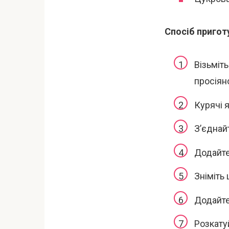
Спосіб пригот
Візьміть
просіян
Курячі 
З’єднайт
Додайте
Зніміть
Додайте 
Розкату