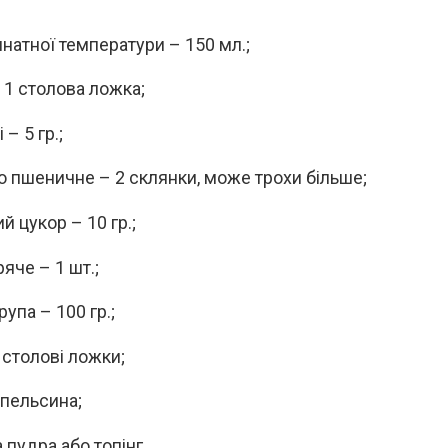
мнатної температури – 150 мл.;
 1 столова ложка;
– 5 гр.;
 пшеничне – 2 склянки, може трохи більше;
й цукор – 10 гр.;
яче – 1 шт.;
упа – 100 гр.;
 столові ложки;
пельсина;
 пудра або топінг.