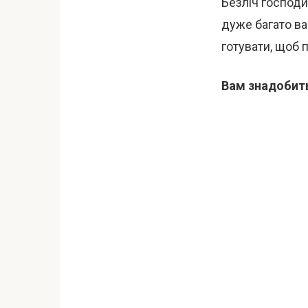
Безліч господ
дуже багато ва
готувати, щоб 
Вам знадобит