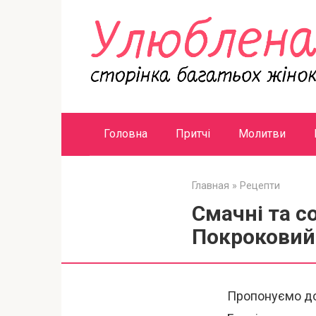
Перейти
к
контенту
Головна
Притчі
Молитви
Главная
»
Рецепти
Смачні та с
Покроковий
Пропонуємо до