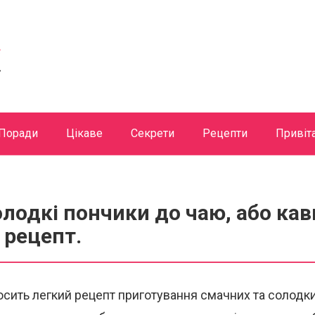
Поради
Цікаве
Секрети
Рецепти
Привіт
олодкі пончики до чаю, або кав
 рецепт.
сить легкий рецепт приготування смачних та солодки