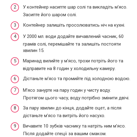
У контейнер насипте шар солі та викладіть м’ясо.
Засипте його шаром солі.
Контейнер залишіть просолюватись ніч на кухні.
У 2000 мл. води додайте вичавлений часник, 60
грамів солі, перемішайте та залишіть постояти
хвилин 15.
Маринад вилийте у м’ясо, трохи потріть його та
відправите на 8 годин у холодильну камеру.
Дістаньте м’ясо та промийте під холодною водою.
М’ясо занурте на пару годин у чисту воду.
Протягом цього часу, воду потрібно змінити двічі.
За пару хвилин до кінця, додайте оцет, а після
дістаньте м’ясо та витріть його насухо.
Вичавите 10 зубків часнику та натріть ним м’ясо.
Після додайте спеції за вашим смаком.