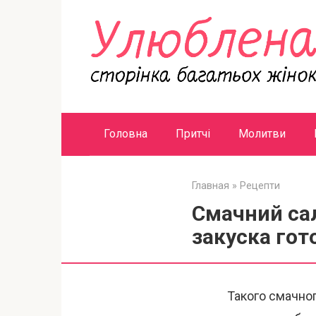
Перейти
к
контенту
Головна
Притчі
Молитви
Главная
»
Рецепти
Смачний сал
закуска гот
Такого смачног