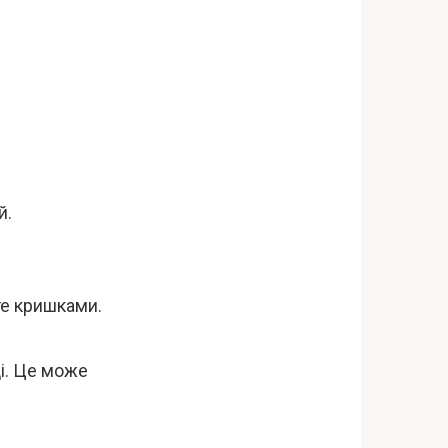
й.
те кришками.
і. Це може