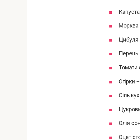
Капуста 
Морква с
Цибуля р
Перець с
Томати с
Огірки – 
Сіль ку
Цукрови
Олія со
Оцет ст