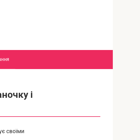
ання
аночку і
дує своїми