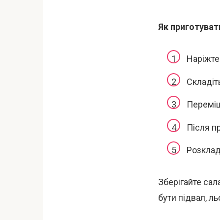
Як приготуват
Наріжте
Складіть
Переміш
Після п
Розклад
Зберігайте сал
бути підвал, ль