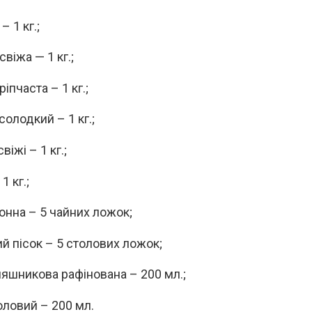
– 1 кг.;
віжа — 1 кг.;
іпчаста – 1 кг.;
олодкий – 1 кг.;
віжі – 1 кг.;
1 кг.;
хонна – 5 чайних ложок;
й пісок – 5 столових ложок;
няшникова рафінована – 200 мл.;
оловий – 200 мл.