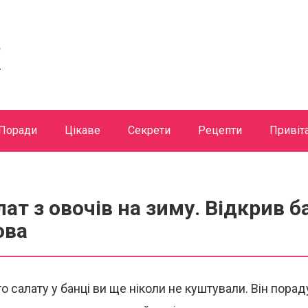
Поради
Цікаве
Секрети
Рецепти
Привіт
ат з овочів на зиму. Відкрив б
ова
о салату у банці ви ще ніколи не куштували. Він пора