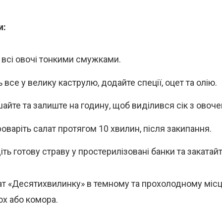
и:
 всі овочі тонкими смужками.
 все у велику каструлю, додайте спеції, оцет та олію.
айте та залиште на годину, щоб виділився сік з овоче
роваріть салат протягом 10 хвилин, після закипання.
іть готову страву у простерилізовані банки та закатай
ат «Десятихвилинку» в темному та прохолодному місц
ох або комора.