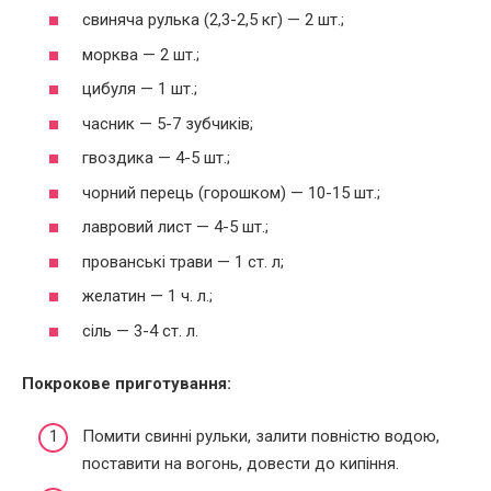
свиняча рулька (2,3-2,5 кг) — 2 шт.;
морква — 2 шт.;
цибуля — 1 шт.;
часник — 5-7 зубчиків;
гвоздика — 4-5 шт.;
чорний перець (горошком) — 10-15 шт.;
лавровий лист — 4-5 шт.;
прованські трави — 1 ст. л;
желатин — 1 ч. л.;
сіль — 3-4 ст. л.
Покрокове приготування:
Помити свинні рульки, залити повністю водою,
поставити на вогонь, довести до кипіння.