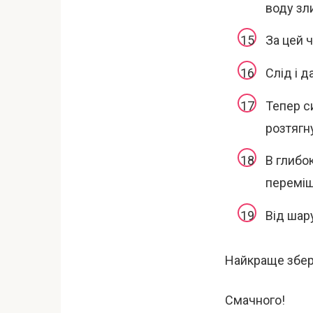
воду зли
За цей 
Слід і д
Тепер си
розтягну
В глибок
переміш
Від шар
Найкраще збері
Смачного!