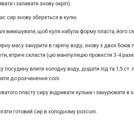
вати і заливати знову окріп).
час сир знову збереться в кулю.
алі вимішувати, щоб куля набула форму пласта, його ск
рну масу занурити в гарячу воду, знову з двох боків п
ти, втричі скласти (цю маніпуляцію провести 3-4 рази
у посудину влити холодну воду, додати лід та 1,5 ст. л.
ати до розчинення солі.
уватого пласту сиру відривати кульки і занурювати в 
гати готовий сир в холодному розсолі.