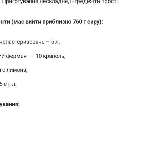
 Приготування нескладне, інгредієнти прості.
єнти (має вийти приблизно 760 г сиру):
непастеризоване – 5 л;
й фермент – 10 крапель;
ого лимона;
5 ст. л.
ування: