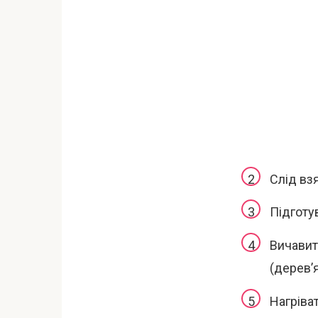
Слід вз
Підготу
Вичавит
(дерев’
Нагріват