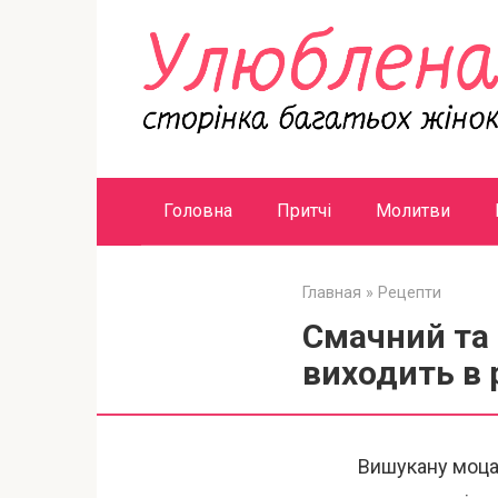
Перейти
к
контенту
Головна
Притчі
Молитви
Главная
»
Рецепти
Смачний та 
виходить в 
Вишукану моца