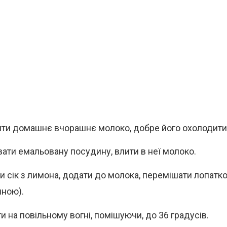
яти домашнє вчорашнє молоко, добре його охолодити
вати емальовану посудину, влити в неї молоко.
и сік з лимона, додати до молока, перемішати лопатк
яною).
и на повільному вогні, помішуючи, до 36 градусів.