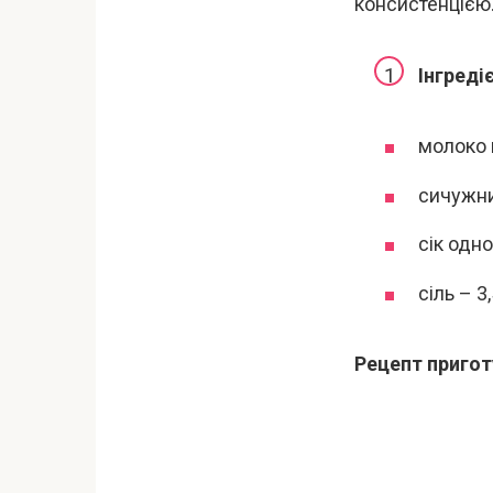
консистенцією.
Інгреді
молоко 
сичужни
сік одн
сіль – 3,
Рецепт пригот