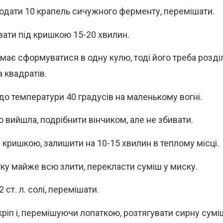
одати 10 крапель сичужного ферменту, перемішати.
ати під кришкою 15-20 хвилин.
має сформуватися в одну кулю, тоді його треба розд
а квадратів.
 до температури 40 градусів на маленькому вогні.
о вийшла, подрібнити вінчиком, але не збивати.
 кришкою, залишити на 10-15 хвилин в теплому місці.
ку майже всю злити, перекласти суміш у миску.
 ст. л. солі, перемішати.
ріп і, перемішуючи лопаткою, розтягувати сирну суміш