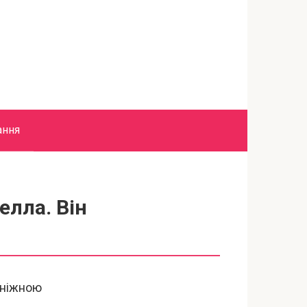
ання
лла. Він
 ніжною