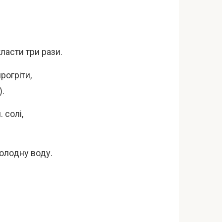
ласти три рази.
рогріти,
).
 солі,
холодну воду.