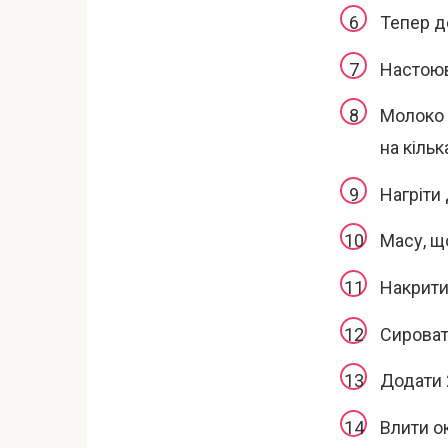
Тепер д
Настоюв
Молоко 
на кільк
Нагріти
Масу, щ
Накрити
Сироват
Додати 2
Влити ок