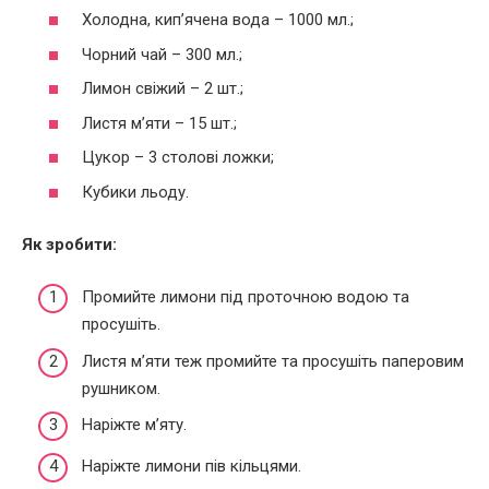
Холодна, кип’ячена вода – 1000 мл.;
Чорний чай – 300 мл.;
Лимон свіжий – 2 шт.;
Листя м’яти – 15 шт.;
Цукор – 3 столові ложки;
Кубики льоду.
Як зробити:
Промийте лимони під проточною водою та
просушіть.
Листя м’яти теж промийте та просушіть паперовим
рушником.
Наріжте м’яту.
Наріжте лимони пів кільцями.