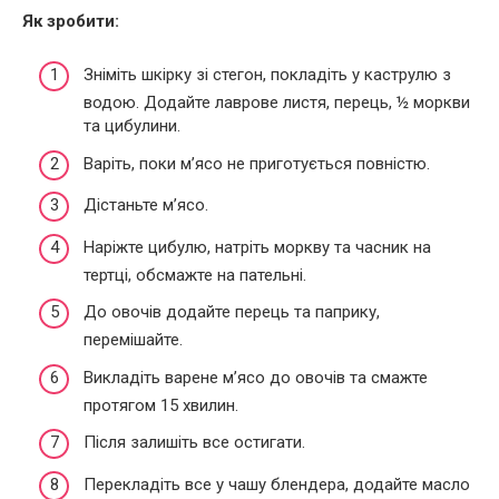
Як зробити:
Зніміть шкірку зі стегон, покладіть у каструлю з
водою. Додайте лаврове листя, перець, ½ моркви
та цибулини.
Варіть, поки м’ясо не приготується повністю.
Дістаньте м’ясо.
Наріжте цибулю, натріть моркву та часник на
тертці, обсмажте на пательні.
До овочів додайте перець та паприку,
перемішайте.
Викладіть варене м’ясо до овочів та смажте
протягом 15 хвилин.
Після залишіть все остигати.
Перекладіть все у чашу блендера, додайте масло