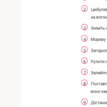
Цибулев
на вого
Зніміть 
Моркву 
Загорніт
Рулети 
Залийте
Поставте
воно за
Дістань