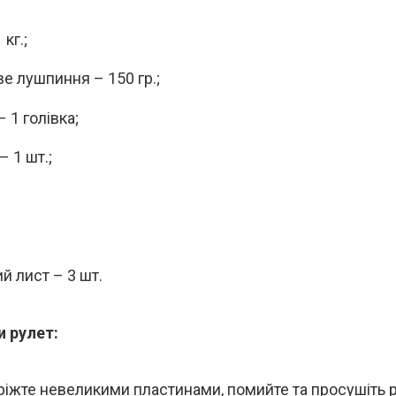
 кг.;
е лушпиння – 150 гр.;
 1 голівка;
 1 шт.;
й лист – 3 шт.
и рулет:
ріжте невеликими пластинами, помийте та просушіть 