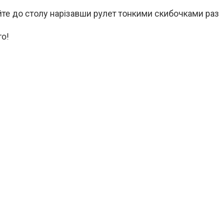
те до столу нарізавши рулет тонкими скибочками раз
о!