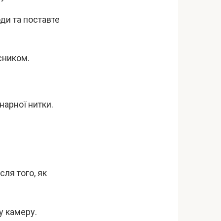
ди та поставте
асником.
нарної нитки.
сля того, як
у камеру.