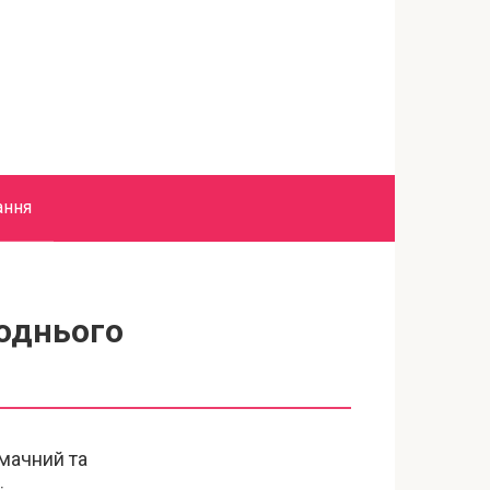
ання
коднього
мачний та