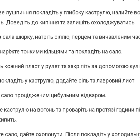
е лушпиння покладіть у глибоку каструлю, налийте во
нь. Доведіть до кипіння та залишіть охолоджуватись.
з сала шкірку, натріть сіллю, перцем та вичавленим ч
наріжте тонкими кільцями та покладіть на сало.
ь кожний пласт у рулет та закріпіть за допомогою кулі
покладіть у каструлю, додайте сіль та лавровий лист.
 сало процідженим цибульним відваром.
 каструлю на вогонь та проваріть на протязі години пі
кипить.
те сало, дайте охолонути. Після покладіть у холодильн