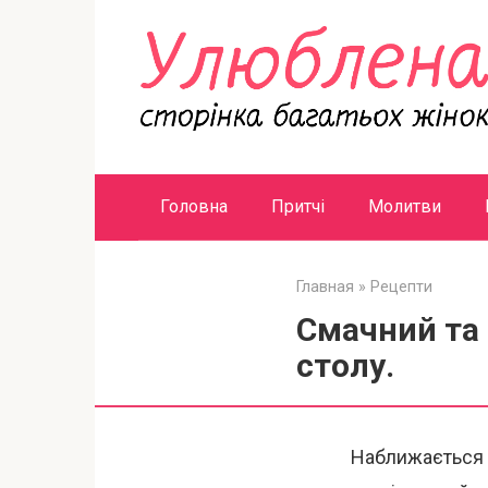
Перейти
к
контенту
Головна
Притчі
Молитви
Главная
»
Рецепти
Смачний та 
столу.
Наближається 