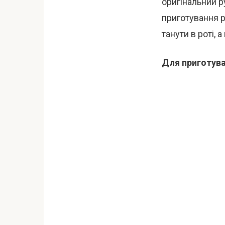
оригінальний ру
приготування р
танути в роті,
Для приготува