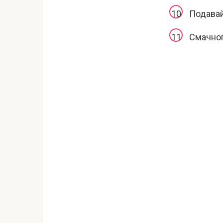
Подавай
Смачног