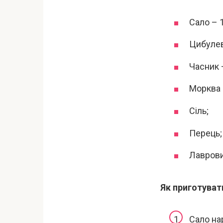
Сало – 1
Цибулев
Часник –
Морква –
Сіль;
Перець;
Лаврови
Як приготуват
Сало на