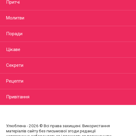
Притчі
Молитви
Поради
Цікаве
Секрети
Рецепти
Привітання
Улюблена - 2026 © Всі права захищені. Використання
матеріалів сайту без письмової згоди редакції