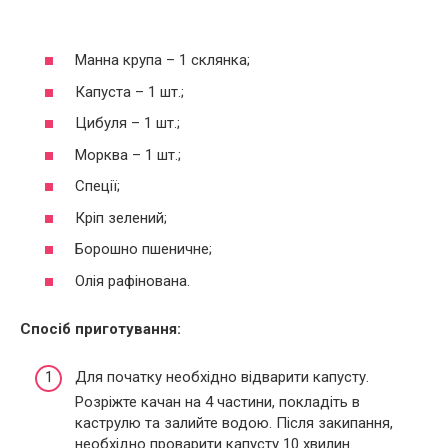
Манна крупа – 1 склянка;
Капуста – 1 шт.;
Цибуля – 1 шт.;
Морква – 1 шт.;
Спеції;
Кріп зелений;
Борошно пшеничне;
Олія рафінована.
Спосіб приготування:
Для початку необхідно відварити капусту.
Розріжте качан на 4 частини, покладіть в
каструлю та залийте водою. Після закипання,
необхідно проварити капусту 10 хвилин.