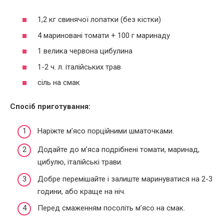
1,2 кг свинячої лопатки (без кістки)
4 мариновані томати + 100 г маринаду
1 велика червона цибулина
1-2 ч. л. італійських трав
сіль на смак
Спосіб приготування:
Наріжте м’ясо порційними шматочками.
Додайте до м’яса подрібнені томати, маринад,
цибулю, італійські трави.
Добре перемішайте і залиште маринуватися на 2-3
години, або краще на ніч.
Перед смаженням посоліть м’ясо на смак.