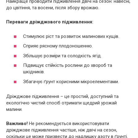
Найкраще проводити підживлення двічі на сезон: навесні,
до цвітіння, та восени, після збору врожаю.
Переваги дріжджового підживлення:
Стимулює ріст та розвиток малинових кущів.
Сприяє рясному плодоношенню.
Збільшує розміри та солодкість ягід.
Підвищує стійкість рослини до хвороб та
шкідників.
Збагачує ґрунт корисними мікроелементами.
Дріжджове підживлення – це простий, доступний та
екологічно чистий спосіб отримати щедрий урожай
малини.
Важливо!
Не рекомендується використовувати
дріжджове підживлення частіше, ніж двічі на сезон,
оскільки це може призвести до надлишку азоту в ґрунті.