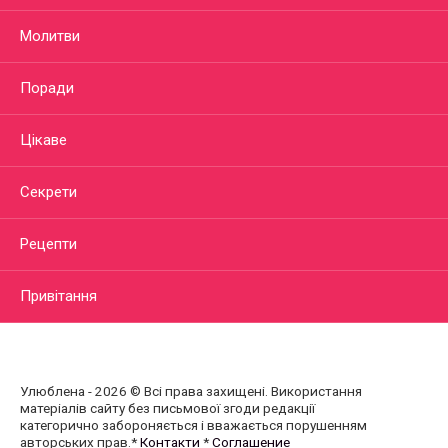
Молитви
Поради
Цікаве
Секрети
Рецепти
Привітання
Улюблена - 2026 © Всі права захищені. Використання
матеріалів сайту без письмової згоди редакції
категорично забороняється і вважається порушенням
авторських прав.*
Контакти
*
Соглашение