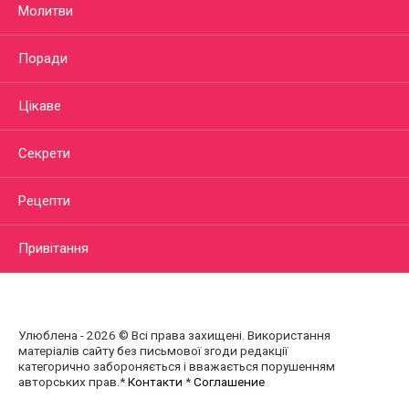
Молитви
Поради
Цікаве
Секрети
Рецепти
Привітання
Улюблена - 2026 © Всі права захищені. Використання
матеріалів сайту без письмової згоди редакції
категорично забороняється і вважається порушенням
авторських прав.*
Контакти
*
Соглашение