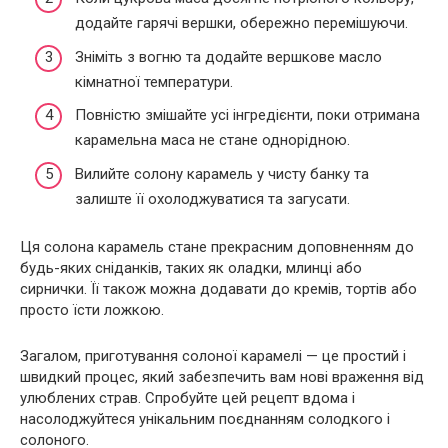
додайте гарячі вершки, обережно перемішуючи.
Зніміть з вогню та додайте вершкове масло
кімнатної температури.
Повністю змішайте усі інгредієнти, поки отримана
карамельна маса не стане однорідною.
Вилийте солону карамель у чисту банку та
залиште її охолоджуватися та загусати.
Ця солона карамель стане прекрасним доповненням до
будь-яких сніданків, таких як оладки, млинці або
сирнички. Її також можна додавати до кремів, тортів або
просто їсти ложкою.
Загалом, приготування солоної карамелі — це простий і
швидкий процес, який забезпечить вам нові враження від
улюблених страв. Спробуйте цей рецепт вдома і
насолоджуйтеся унікальним поєднанням солодкого і
солоного.