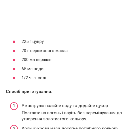
225 г цукру
70 г вершкового масла
200 мл вершків
65 мл води
1/2 ч. л. солі
Спосіб приготування:
У каструлю налийте воду та додайте цукор.
Поставте на вогонь і варіть без перемішування до
утворення золотистого кольору.
Коли цукрова маса досягне потрібного кольору,