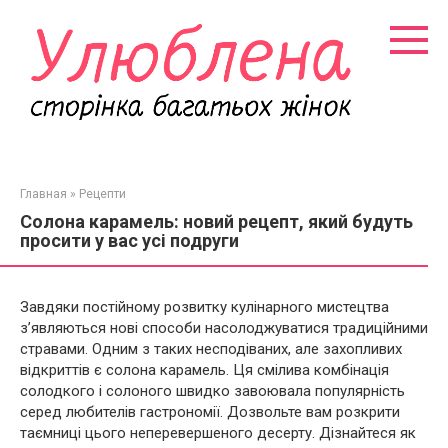
Перейти
к
контенту
Главная
»
Рецепти
Солона карамель: новий рецепт, який будуть
просити у вас усі подруги
Завдяки постійному розвитку кулінарного мистецтва
з’являються нові способи насолоджуватися традиційними
стравами. Одним з таких несподіваних, але захопливих
відкриттів є солона карамель. Ця смілива комбінація
солодкого і солоного швидко завоювала популярність
серед любителів гастрономії. Дозвольте вам розкрити
таємниці цього неперевершеного десерту. Дізнайтеся як