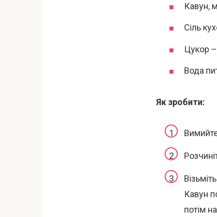
Кавун, м
Сіль ку
Цукор –
Вода пи
Як зробити:
Вимийте
Розчиніт
Візьміт
Кавун п
потім н