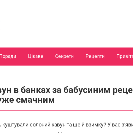
Поради
Цікаве
Секрети
Рецепти
Привіт
ун в банках за бабусиним рец
уже смачним
 куштували солоний кавун та ще й взимку? У вас з’яв