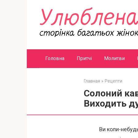
Перейти
к
контенту
Головна
Притчі
Молитви
Главная
»
Рецепти
Солоний кав
Виходить д
Ви коли-небудь