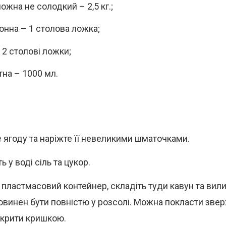
ожна не солодкий – 2,5 кг.;
хонна – 1 столова ложка;
 2 столові ложки;
тна – 1000 мл.
 ягоду та наріжте її невеликими шматочками.
ь у воді сіль та цукор.
ь пластмасовий контейнер, складіть туди кавун та вили
овинен бути повністю у розсолі. Можна покласти зверх
акрити кришкою.