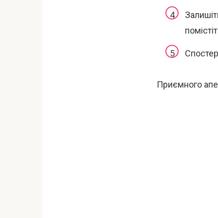
Залишіть
помісті
Спостері
Приємного апе