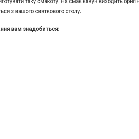
готувати таку смакоту. На смак кавун виходить оригі
ься з вашого святкового столу.
ння вам знадобиться: