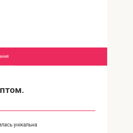
ання
ептом.
илась унікальна