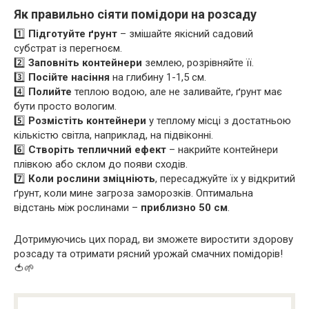
Як правильно сіяти помідори на розсаду
1️⃣
Підготуйте ґрунт
– змішайте якісний садовий
субстрат із перегноєм.
2️⃣
Заповніть контейнери
землею, розрівняйте її.
3️⃣
Посійте насіння
на глибину 1-1,5 см.
4️⃣
Полийте
теплою водою, але не заливайте, ґрунт має
бути просто вологим.
5️⃣
Розмістіть контейнери
у теплому місці з достатньою
кількістю світла, наприклад, на підвіконні.
6️⃣
Створіть тепличний ефект
– накрийте контейнери
плівкою або склом до появи сходів.
7️⃣
Коли рослини зміцніють
, пересаджуйте їх у відкритий
ґрунт, коли мине загроза заморозків. Оптимальна
відстань між рослинами –
приблизно 50 см
.
Дотримуючись цих порад, ви зможете виростити здорову
розсаду та отримати рясний урожай смачних помідорів!
🍅🌱