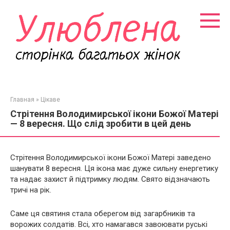
Перейти
к
контенту
Главная
»
Цікаве
Стрітення Володимирської ікони Божої Матері
— 8 вересня. Що слід зробити в цей день
Стрітення Володимирської ікони Божої Матері заведено
шанувати 8 вересня. Ця ікона має дуже сильну енергетику
та надає захист й підтримку людям. Свято відзначають
тричі на рік.
Саме ця святиня стала оберегом від загарбників та
ворожих солдатів. Всі, хто намагався завоювати руські