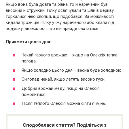
Якщо вона була довга та рівна, то й наречений був
високий й стрункий. Гілку освячували та шли в церкву,
торкалися нею хлопця, що подобався. За можливості
кидали трохи цієї гілку у їжу нареченого або клали під
подушку, вважалося, що він прийде свататись.
Прикмети цього дня:
Чекай гарного врожаю – якщо на Олексія тепла
погода.
Якщо холодно цього дня – весна буде холодною.
Снігопад чекай, якщо летять високо гуси.
Добрий врожай меду, якщо на Олексія
помолитися.
Після теплого Олексія можна сіяти ячмінь.
Сподобалася стаття? Поділіться з