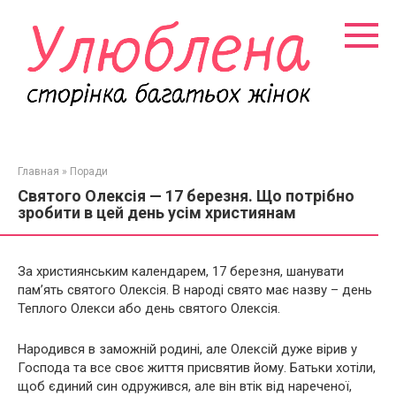
Перейти
к
контенту
Главная
»
Поради
Святого Олексія — 17 березня. Що потрібно
зробити в цей день усім християнам
За християнським календарем, 17 березня, шанувати
пам’ять святого Олексія. В народі свято має назву – день
Теплого Олекси або день святого Олексія.
Народився в заможній родині, але Олексій дуже вірив у
Господа та все своє життя присвятив йому. Батьки хотіли,
щоб єдиний син одружився, але він втік від нареченої,