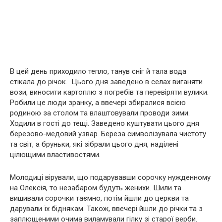
В цей день приходило тепло, танув сніг й тала вода
стікала до річок. Цього дня заведено в селах виганяти
вози, виносити картоплю з погребів та перевіряти вулики.
Робили це люди зранку, а ввечері збиралися всією
родиною за столом та влаштовували проводи зими.
Ходили в гості до тещі. Заведено куштувати цього дня
березово-медовий узвар. Береза символізувала чистоту
та світ, а бруньки, які зібрали цього дня, наділені
цілющими властивостями.
Молодиці вірували, що подарувавши сорочку нужденному
на Олексія, то незабаром будуть женихи. Шили та
вишивали сорочки таємно, потім йшли до церкви та
дарували їх біднякам. Також, ввечері йшли до річки та з
заплющеними очима виламували гілку зі старої верби.