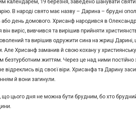
им календарем, 19 березня, заведено шанувати святи
рію. В народі свято має назву – Дарина – брудні опол
або день домового. Хрисанф народився в Олександрії
я він виріс, вивчився та вирішив прийняти християнст
оволений та вирішив одружити сина на жриці Дарині, 
. Але Хрисанф заманив й свою кохану у християнську 
їм безтурботним життям. Через це над ними постійно
 не відреклись від своєї віри. Хрисанфа та Дарину за
нням й вони загинули.
 що цього дня не можна бути брудним, бо хто брудний
дини.