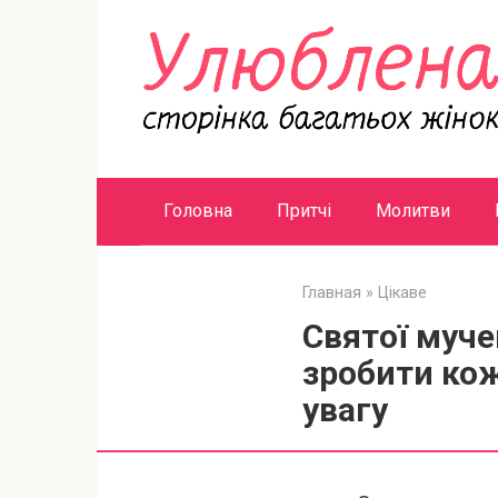
Перейти
к
контенту
Головна
Притчі
Молитви
Главная
»
Цікаве
Святої муче
зробити кож
увагу