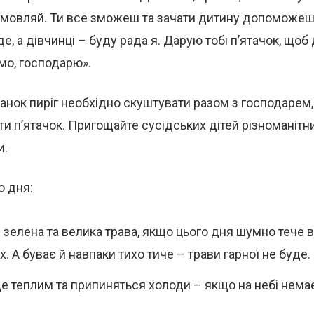
дмовляй. Ти все зможеш та зачати дитину допоможеш.
де, а дівчинці – буду рада я. Дарую тобі п’ятачок, щоб
мо, господарю».
анок пиріг необхідно скуштувати разом з господарем,
и п’ятачок. Пригощайте сусідських дітей різномані
и.
о дня:
 зелена та велика трава, якщо цього дня шумно тече в
. А буває й навпаки тихо тиче – трави гарної не буде.
де теплим та припиняться холоди – якщо на небі немає