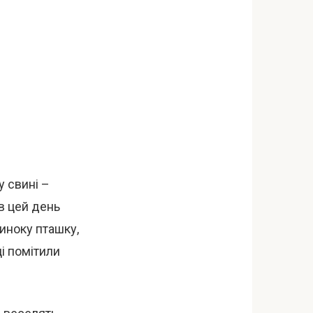
у свині –
 в цей день
иноку пташку,
ці помітили