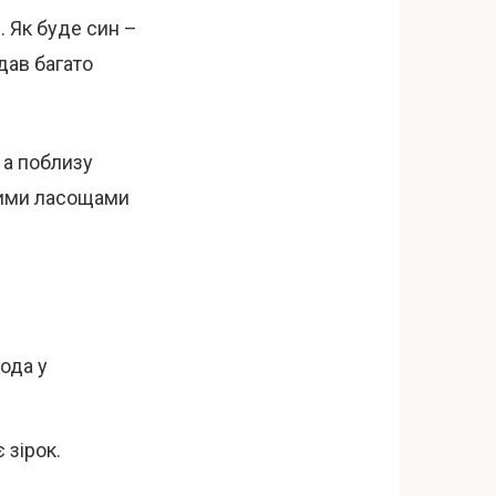
 Як буде син –
 дав багато
 а поблизу
тними ласощами
ода у
 зірок.