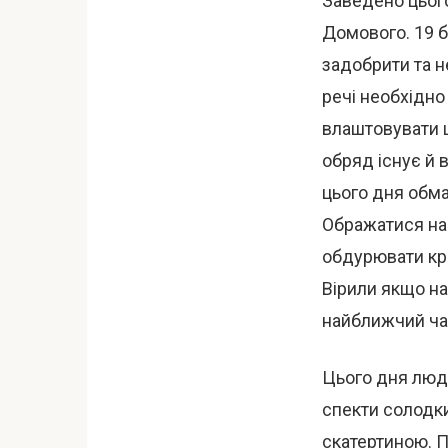
Заведено цьог
Домового. 19 
задобрити та н
речі необхідно
влаштовувати ц
обряд існує й 
цього дня обма
Ображатися на
обдурювати кра
Вірили якщо на
найближчий ча
Цього дня люди
спекти солодки
скатертиною. П