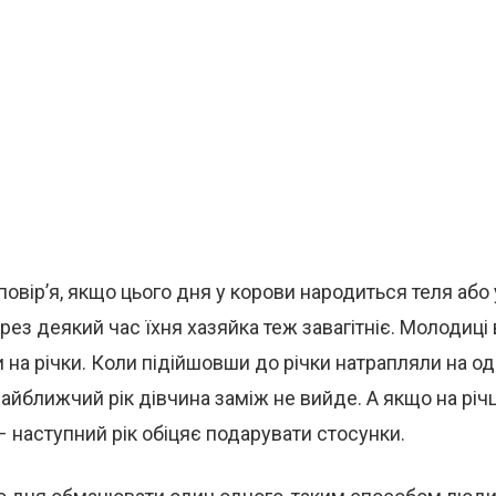
повір’я, якщо цього дня у корови народиться теля або 
ерез деякий час їхня хазяйка теж завагітніє. Молодиці
на річки. Коли підійшовши до річки натрапляли на од
найближчий рік дівчина заміж не вийде. А якщо на річ
– наступний рік обіцяє подарувати стосунки.