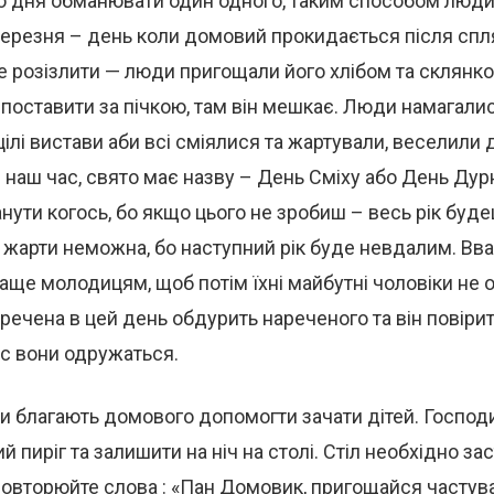
о дня обманювати один одного, таким способом люди
березня – день коли домовий прокидається після спл
е розізлити — люди пригощали його хлібом та склянко
 поставити за пічкою, там він мешкає. Люди намагали
ілі вистави аби всі сміялися та жартували, веселили
в наш час, свято має назву – День Сміху або День Дур
нути когось, бо якщо цього не зробиш – весь рік буд
 жарти неможна, бо наступний рік буде невдалим. Вв
ще молодицям, щоб потім їхні майбутні чоловіки не
речена в цей день обдурить нареченого та він повірить
с вони одружаться.
 благають домового допомогти зачати дітей. Господ
й пиріг та залишити на ніч на столі. Стіл необхідно за
овторюйте слова : «Пан Домовик, пригощайся частув