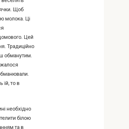
 веселять
ячки. Щоб
ю молока. Ці
ся
 домового. Цей
ня. Традиційно
еш обманутим.
ажалося
 обманювали.
 їй, то в
ині необхідно
стелити білою
анням та в