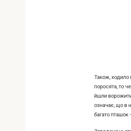
Також, ходило 
поросята, то ч
йшли ворожити 
означає, що в 
багато пташок 