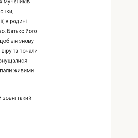
х мучеників
онки,
, в родині
во. Батько його
щоб він знову
віру та почали
 знущалися
сипали живими
 зовні такий