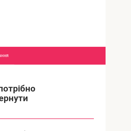
ання
потрібно
ернути