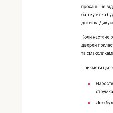
проханні не ві
батьку втіха бу
діточок. Дякує
Коли настане р
дверей покласт
та смаколикам
Прикмети цьог
Наросте
струмках
Літо бу