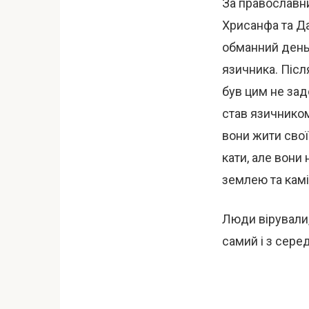
За православн
Хрисанфа та Да
обманний день 
язичника. Післ
був цим не зад
став язичником
вони жити сво
кати, але вони
землею та камі
Люди вірували,
самий і з сере