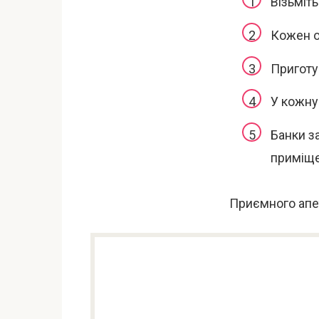
Візьміть
Кожен ог
Приготуй
У кожну
Банки з
приміще
Приємного апе