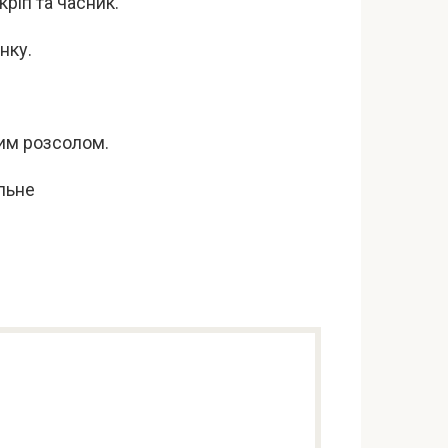
кріп та часник.
нку.
чим розсолом.
льне