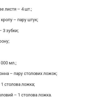
е листя – 4 шт.;
 кропу – пару штук;
– 3 зубки;
рону;
000 мл.;
хонна – пару столових ложок;
 1 столова ложка;
оловий – 1 столова ложка.