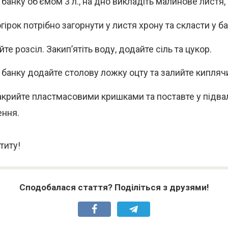
 банку об’ємом 3 л., на дно викладіть малинове листя, 
ірок потрібно загорнути у листя хрону та скласти у ба
те розсіл. Закип’ятіть воду, додайте сіль та цукор.
 банку додайте столову ложку оцту та залийте кипля
акрийте пластмасовими кришками та поставте у підва
ння.
титу!
Сподобалася стаття? Поділіться з друзями!