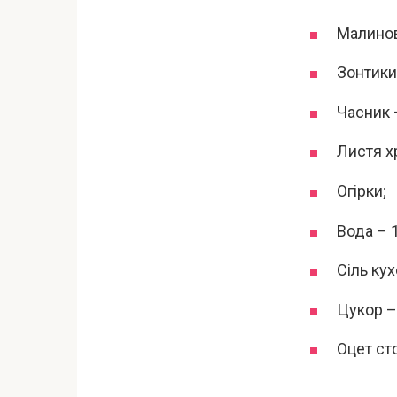
Малинов
Зонтики
Часник 
Листя х
Огірки;
Вода – 1
Сіль ку
Цукор –
Оцет ст