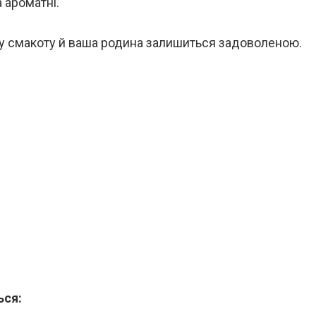
 ароматні.
ку смакоту й ваша родина залишиться задоволеною.
ься: