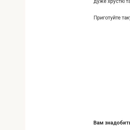
дуже хрусткі та
Приготуйте та
Вам знадобит