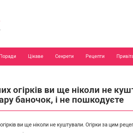
Поради
Цікаве
Секрети
Рецепти
Привіт
их огірків ви ще ніколи не куш
ару баночок, і не пошкодуєте
огірків ви ще ніколи не куштували. Огірки за цим рец