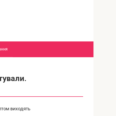
ання
тували.
ептом виходять