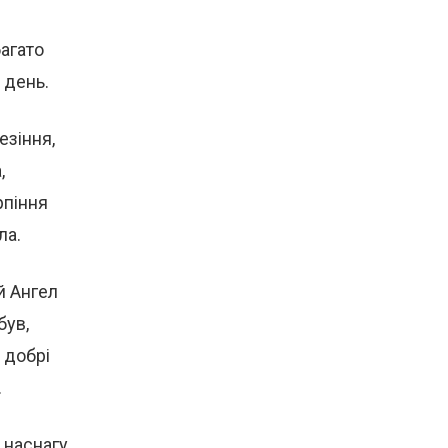
агато
 день.
езіння,
,
рпіння
ла.
ій Ангел
був,
 добрі
.
 наснагу