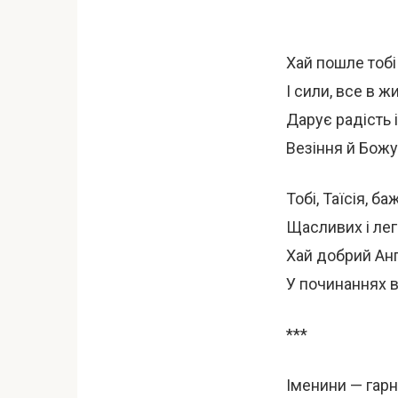
Хай пошле тобі
І сили, все в ж
Дарує радість 
Везіння й Божу
Тобі, Таїсія, б
Щасливих і лег
Хай добрий Ан
У починаннях вс
***
Іменини — гарн