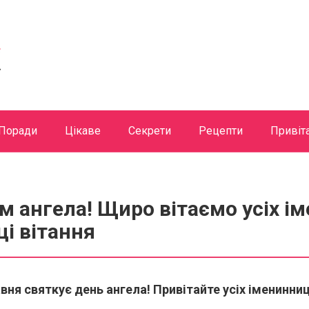
Поради
Цікаве
Секрети
Рецепти
Привіт
нем ангела! Щиро вітаємо усіх і
ці вітання
авня святкує день ангела! Привітайте усіх іменинни