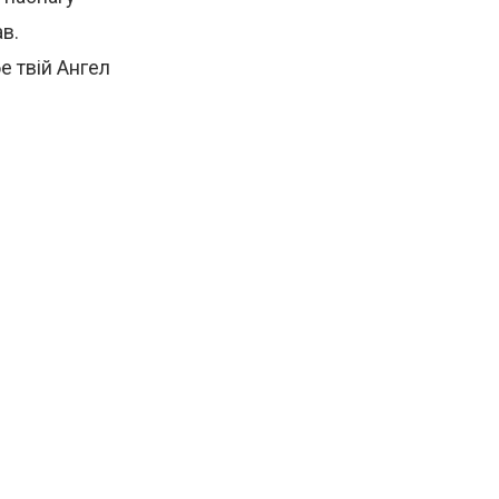
в.
 твій Ангел