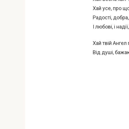
Хай усе, про щ
Радості, добра,
І любові, і надії
Хай твій Ангел 
Від душі, бажа