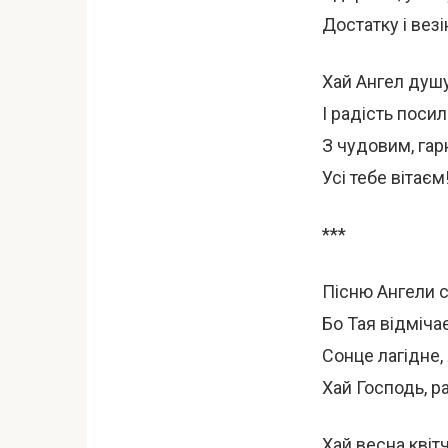
Достатку і везі
Хай Ангел душ
І радість посил
З чудовим, гар
Усі тебе вітаєм
***
Пісню Ангели с
Бо Тая відмічає
Сонце лагідне, 
Хай Господь, ра
Хай весна квітч