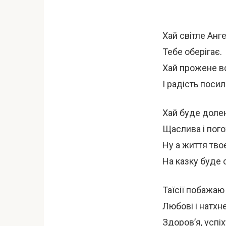
Хай світле Анг
Тебе оберігає.
Хай прожене вс
І радість посил
Хай буде доле
Щаслива і пого
Ну а життя тво
На казку буде 
Таїсії побажаю
Любові і натхн
Здоров’я, успіх