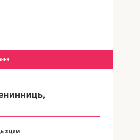
ання
менинниць,
ць з цим