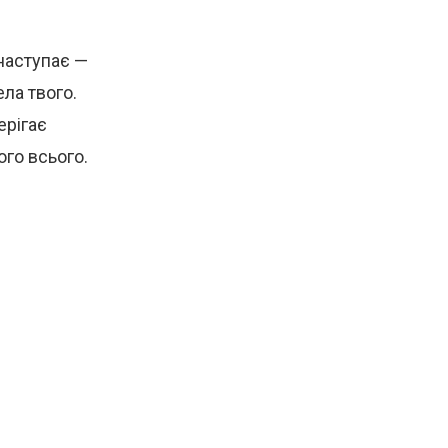
наступає —
ела твого.
ерігає
ого всього.