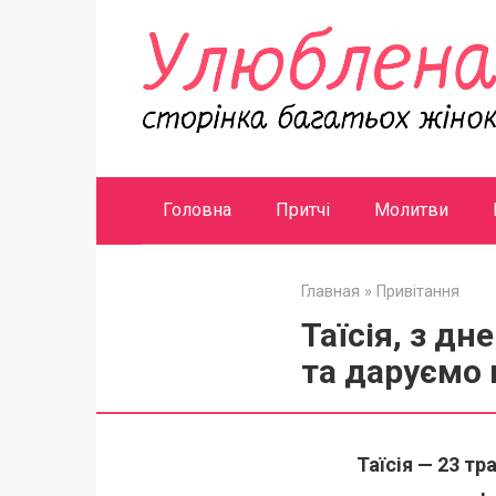
Перейти
к
контенту
Головна
Притчі
Молитви
Главная
»
Привітання
Таїсія, з д
та даруємо 
Таїсія — 23 тр