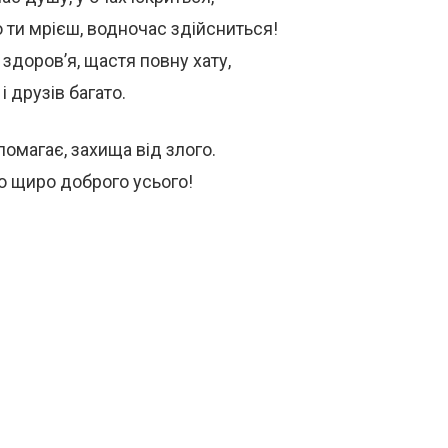
о ти мрієш, водночас здійсниться!
 здоров’я, щастя повну хату,
, і друзів багато.
помагає, захища від злого.
ю щиро доброго усього!