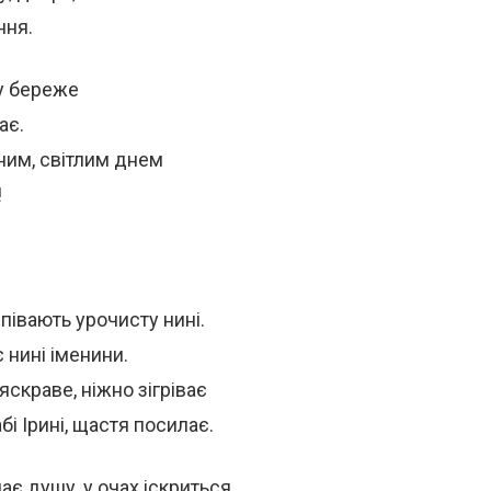
ння.
у береже
ає.
ним, світлим днем
!
півають урочисту нині.
 нині іменини.
яскраве, ніжно зігріває
бі Ірині, щастя посилає.
ає душу, у очах іскриться,