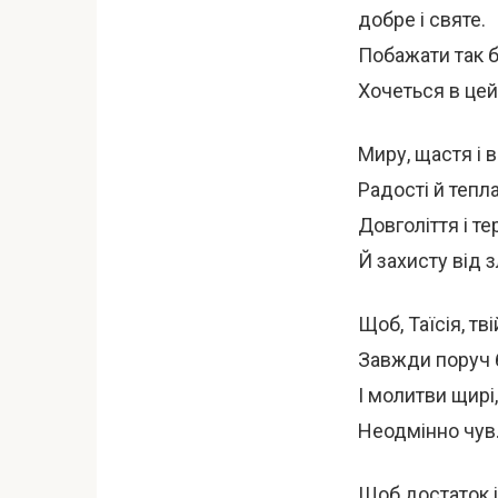
добре і святе.
Побажати так б
Хочеться в цей
Миру, щастя і в
Радості й тепла
Довголіття і те
Й захисту від з
Щоб, Таїсія, тв
Завжди поруч 
І молитви щирі,
Неодмінно чув
Щоб достаток і