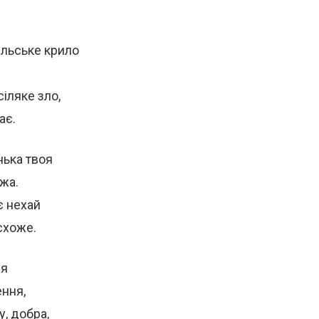
ельське крило
іляке зло,
ає.
нька твоя
жа.
є нехай
схоже.
 я
ення,
у, добра,