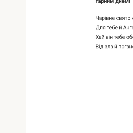
гарним днем!
Чарівне свято 
Для тебе й Анг
Хай він тебе об
Від зла й поган