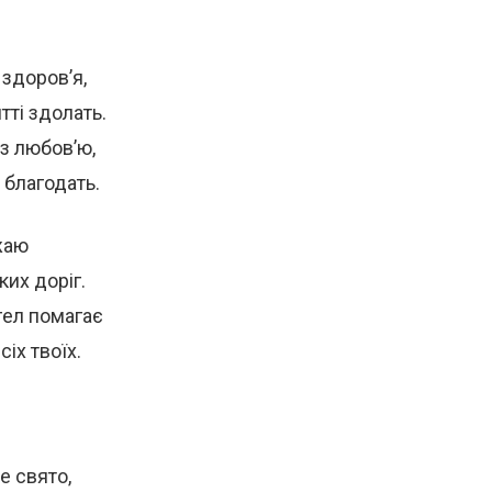
 здоров’я,
итті здолать.
із любов’ю,
 благодать.
ажаю
ких доріг.
гел помагає
іх твоїх.
е свято,