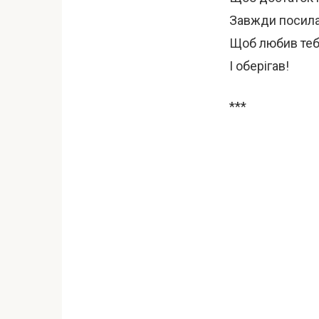
Завжди посила
Щоб любив тебе
І оберігав!
***