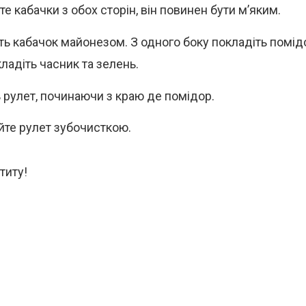
е кабачки з обох сторін, він повинен бути м’яким.
ть кабачок майонезом. З одного боку покладіть помідо
ладіть часник та зелень.
ь рулет, починаючи з краю де помідор.
йте рулет зубочисткою.
титу!