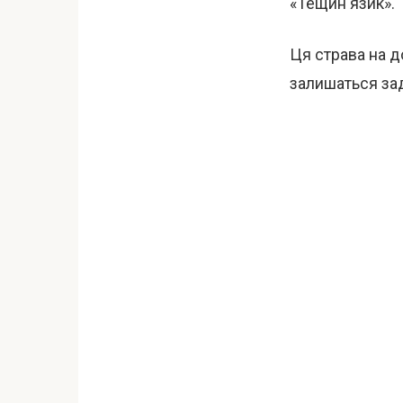
«Тещин язик».
Ця страва на д
залишаться за