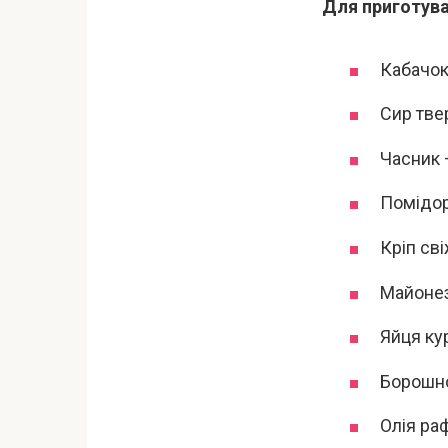
Для приготува
Кабачок 
Сир тве
Часник –
Помідор
Кріп сві
Майонез
Яйця кур
Борошно
Олія ра