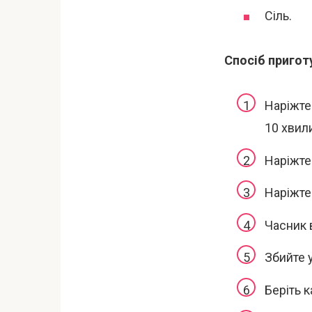
Сіль.
Спосіб пригот
Наріжте
10 хвил
Наріжте
Наріжте
Часник 
Збийте у
Беріть к