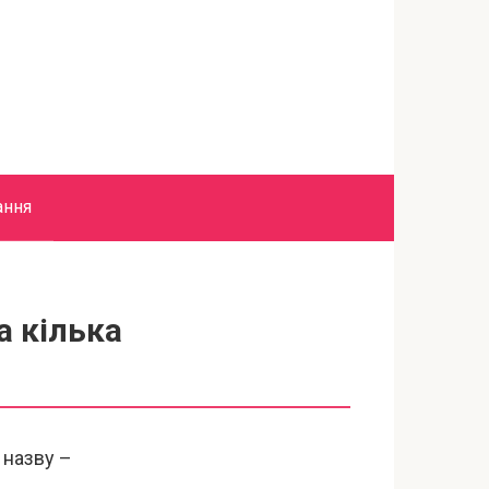
ання
а кілька
 назву –