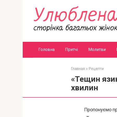
Перейти
к
контенту
Головна
Притчі
Молитви
Главная
»
Рецепти
«Тещин язик
хвилин
Пропонуємо пр