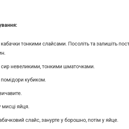
ування:
 кабачки тонкими слайсами. Посоліть та залишіть пос
ин.
 сир невеликими, тонкими шматочками.
 помідори кубиком.
вичавите.
 мисці яйця.
абачковий слайс, занурте у борошно, потім у яйце.