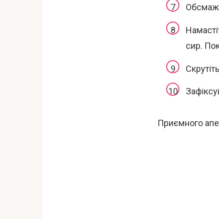
Обсмажт
Намасті
сир. Пок
Скрутіт
Зафіксу
Приємного апе