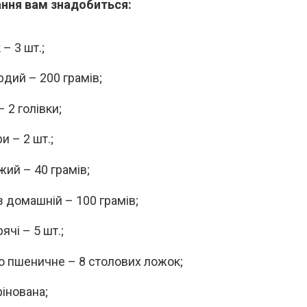
ння вам знадобиться:
– 3 шт.;
рдий – 200 грамів;
 2 голівки;
и – 2 шт.;
жий – 40 грамів;
 домашній – 100 грамів;
ячі – 5 шт.;
 пшеничне – 8 столових ложок;
фінована;