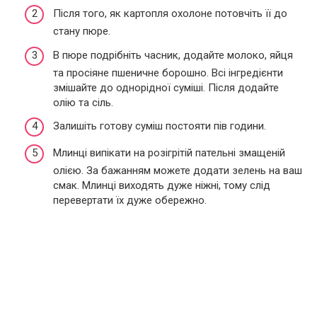
Після того, як картопля охолоне потовчіть її до
стану пюре.
В пюре подрібніть часник, додайте молоко, яйця
та просіяне пшеничне борошно. Всі інгредієнти
змішайте до однорідної суміші. Після додайте
олію та сіль.
Залишіть готову суміш постояти пів години.
Млинці випікати на розігрітій пательні змащеній
олією. За бажанням можете додати зелень на ваш
смак. Млинці виходять дуже ніжні, тому слід
перевертати їх дуже обережно.