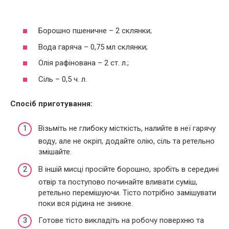
Борошно пшеничне – 2 склянки;
Вода гаряча – 0,75 мл склянки;
Олія рафінована – 2 ст. л.;
Сіль – 0,5 ч. л.
Спосіб приготування:
Візьміть не глибоку місткість, налийте в неї гарячу
воду, але не окріп, додайте олію, сіль та ретельно
змішайте.
В іншій мисці просійте борошно, зробіть в середині
отвір та поступово починайте вливати суміш,
ретельно перемішуючи. Тісто потрібно замішувати
поки вся рідина не зникне.
Готове тісто викладіть на робочу поверхню та