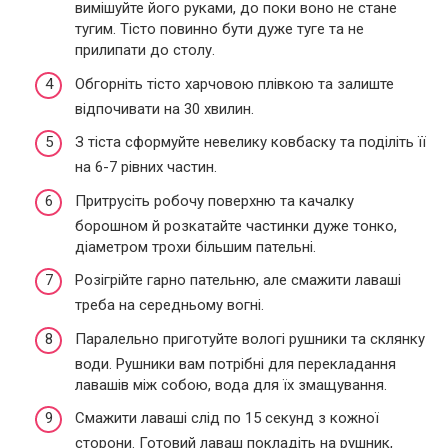
вимішуйте його руками, до поки воно не стане
тугим. Тісто повинно бути дуже туге та не
прилипати до столу.
Обгорніть тісто харчовою плівкою та залиште
відпочивати на 30 хвилин.
З тіста сформуйте невелику ковбаску та поділіть її
на 6-7 рівних частин.
Притрусіть робочу поверхню та качалку
борошном й розкатайте частинки дуже тонко,
діаметром трохи більшим пательні.
Розігрійте гарно пательню, але смажити лаваші
треба на середньому вогні.
Паралельно приготуйте вологі рушники та склянку
води. Рушники вам потрібні для перекладання
лавашів між собою, вода для їх змащування.
Смажити лаваші слід по 15 секунд з кожної
сторони. Готовий лаваш покладіть на рушник,