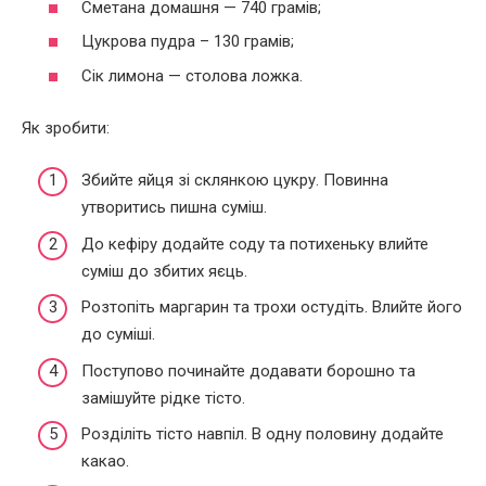
Сметана домашня — 740 грамів;
Цукрова пудра – 130 грамів;
Сік лимона — столова ложка.
Як зробити:
Збийте яйця зі склянкою цукру. Повинна
утворитись пишна суміш.
До кефіру додайте соду та потихеньку влийте
суміш до збитих яєць.
Розтопіть маргарин та трохи остудіть. Влийте його
до суміші.
Поступово починайте додавати борошно та
замішуйте рідке тісто.
Розділіть тісто навпіл. В одну половину додайте
какао.