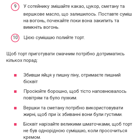
У сотейнику змішайте какао, цукор, сметану та
вершкове масло, що залишилось. Поставте суміш
на вогонь, почекайте поки вона закипить та
вимкніть вогонь.
Цією сумішшю полийте торт.
Щоб торт приготувати смачним потрібно дотриматись
кількох порад:
Збивши яйця у пишну піну, отримаєте пишний
бісквіт
Просіюйте борошно, щоб тісто наповнювалось
повітрям та було пухким.
Вершки та сметану потрібно використовувати
жирні, щоб при їх збиванні вони були густими.
Бісквіт нарізайте великими шматочками, щоб торт
не був однорідною сумішшю, коли просочиться
кремом.