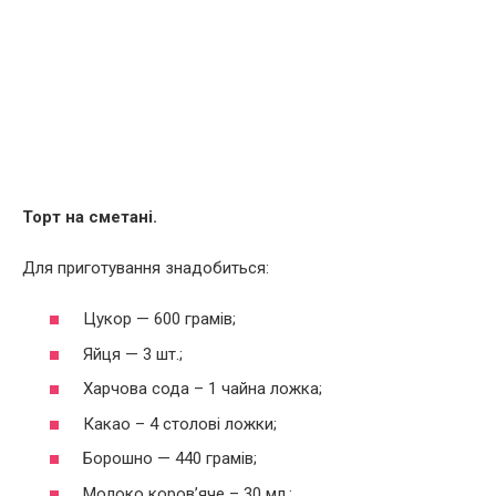
Торт на сметані.
Для приготування знадобиться:
Цукор — 600 грамів;
Яйця — 3 шт.;
Харчова сода – 1 чайна ложка;
Какао – 4 столові ложки;
Борошно — 440 грамів;
Молоко коров’яче – 30 мл.;