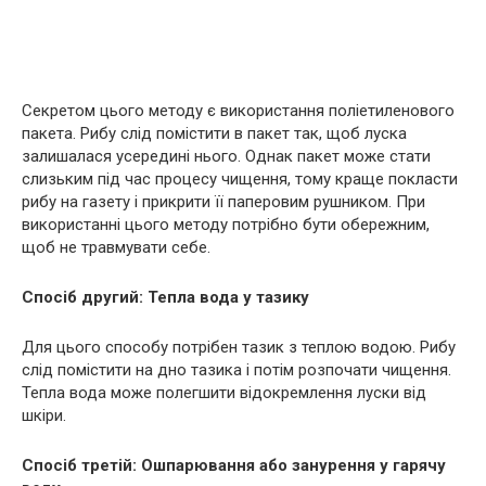
Секретом цього методу є використання поліетиленового
пакета. Рибу слід помістити в пакет так, щоб луска
залишалася усередині нього. Однак пакет може стати
слизьким під час процесу чищення, тому краще покласти
рибу на газету і прикрити її паперовим рушником. При
використанні цього методу потрібно бути обережним,
щоб не травмувати себе.
Спосіб другий: Тепла вода у тазику
Для цього способу потрібен тазик з теплою водою. Рибу
слід помістити на дно тазика і потім розпочати чищення.
Тепла вода може полегшити відокремлення луски від
шкіри.
Спосіб третій: Ошпарювання або занурення у гарячу