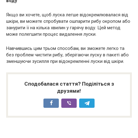
воду
Якщо ви хочете, щоб луска легше відокремлювалася від
шкіри, ви можете спробувати ошпарити рибу окропом або
занурити її на кілька хвилин у гарячу воду. Цей метод
може полегшити процес видалення луски.
Навчившись цим трьом способам, ви зможете легко та
без проблем чистити рибу, зберігаючи луску в пакеті або
зменшуючи зусилля при відокремленні луски від шкіри.
Сподобалася стаття? Поділіться з
друзями!