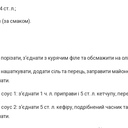
 ст. л.;
 (за смаком).
орізати, з’єднати з курячим філе та обсмажити на олі
 нашаткувати, додати сіль та перець, заправити майон
ати.
соус 1: з’єднати 1 ч. л. приправи і 5 ст. л. кетчупу, пе
соус 2: з’єднати 5 ст. л. кефіру, подрібнений часник т
ати.