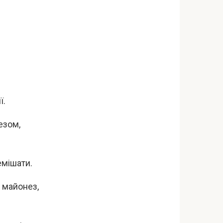
ї.
езом,
ремішати.
а майонез,