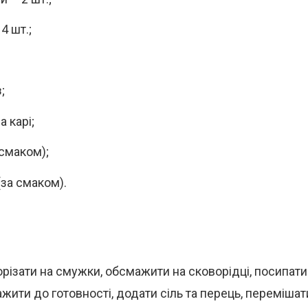
 4 шт.;
;
 карі;
 смаком);
(за смаком).
орізати на смужки, обсмажити на сковорідці, посипат
ажити до готовності, додати сіль та перець, перемішат