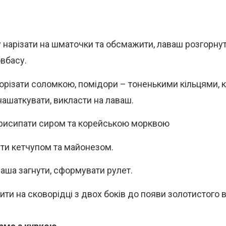
 нарізати на шматочки та обсмажити, лаваш розгорнут
овбасу.
порізати соломкою, помідори – тоненькими кільцями, к
нашаткувати, викласти на лаваш.
рисипати сиром та корейською морквою
ти кетчупом та майонезом.
ваша загнути, сформувати рулет.
ти на сковорідці з двох боків до появи золотистого в