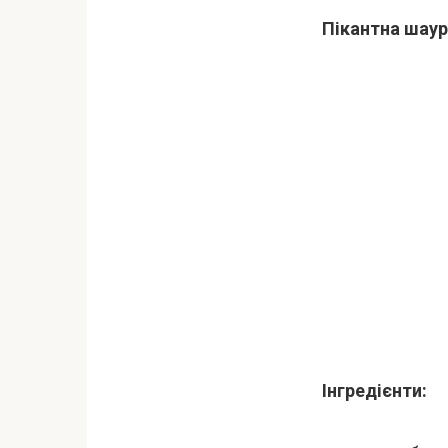
Пікантна шау
Інгредієнти: