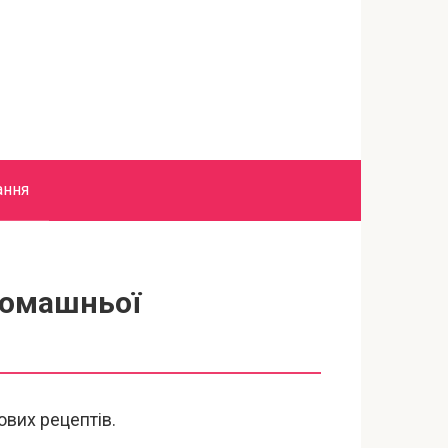
ання
домашньої
ових рецептів.