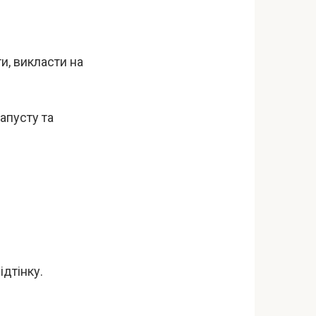
и, викласти на
апусту та
ідтінку.