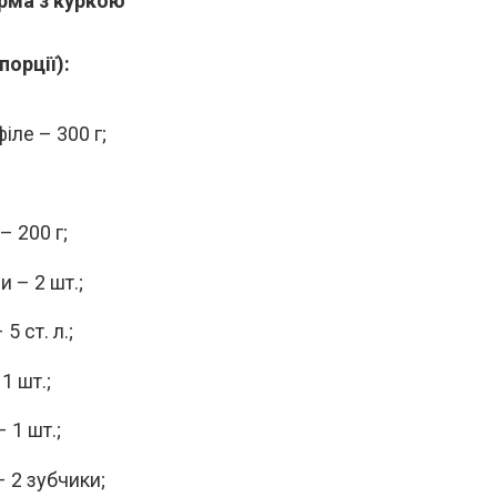
рма з куркою
порції):
іле – 300 г;
– 200 г;
 – 2 шт.;
5 ст. л.;
 1 шт.;
 1 шт.;
– 2 зубчики;