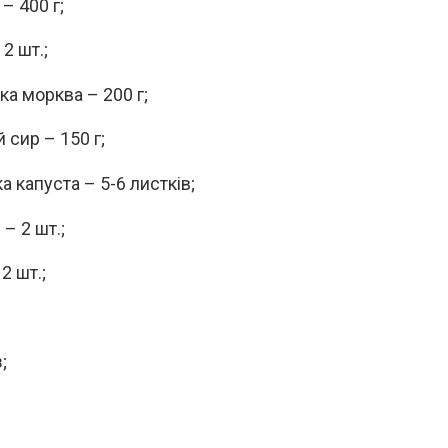
– 400 г;
2 шт.;
ка морква – 200 г;
 сир – 150 г;
а капуста – 5-6 листків;
– 2 шт.;
 2 шт.;
;