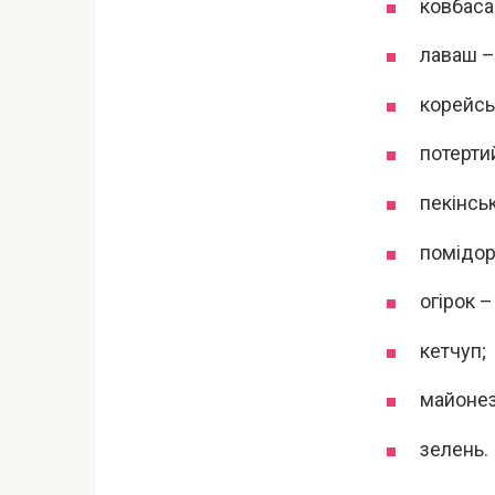
ковбаса 
лаваш – 
корейсь
потертий
пекінськ
помідор 
огірок –
кетчуп;
майонез
зелень.