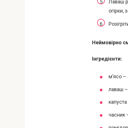
Лаваш р
огірки, 
Розігріт
Неймовірно с
Інгредієнти:
м’ясо – 
лаваш – 
капуста 
часник 
помідори