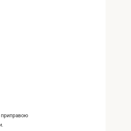
и приправою
и.