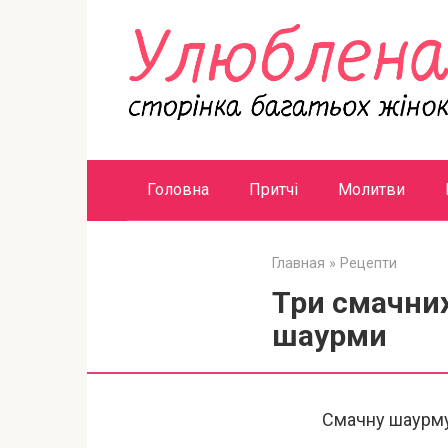
Перейти
к
контенту
Головна
Притчі
Молитви
Главная
»
Рецепти
Три смачних
шаурми
Смачну шаурму 