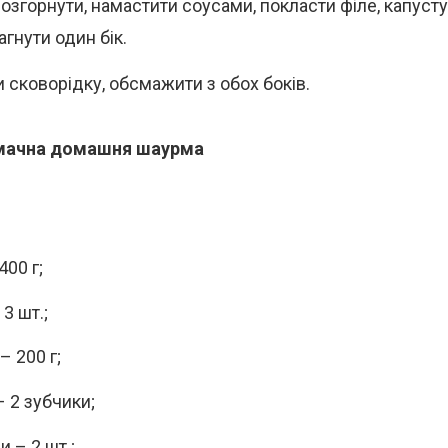
озгорнути, намастити соусами, покласти філе, капусту
загнути один бік.
и сковорідку, обсмажити з обох боків.
мачна домашня шаурма
400 г;
3 шт.;
– 200 г;
– 2 зубчики;
 – 2 шт.;