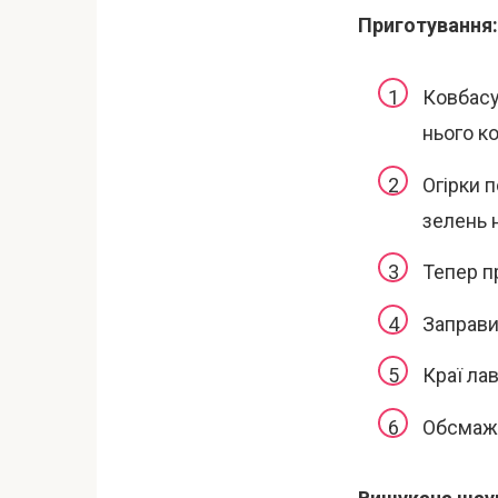
Приготування:
Ковбасу
нього к
Огірки 
зелень 
Тепер п
Заправи
Краї ла
Обсмажи