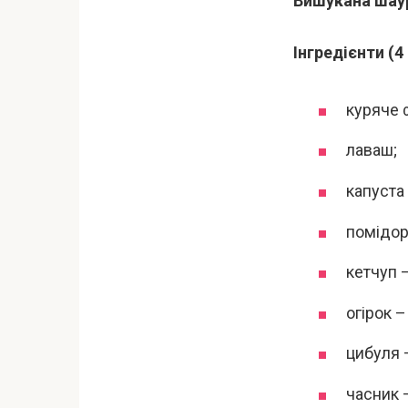
Вишукана шау
Інгредієнти (4 
куряче ф
лаваш;
капуста 
помідори
кетчуп – 
огірок –
цибуля –
часник 