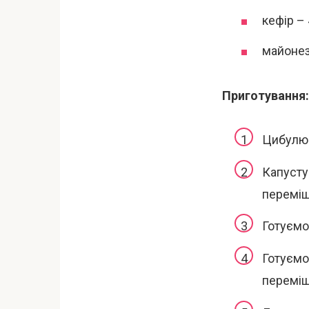
кефір – 4
майонез
Приготування:
Цибулю п
Капусту
переміш
Готуємо 
Готуємо 
переміш