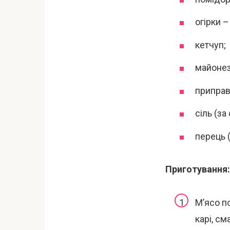
огірки –
кетчуп;
майонез
приправа
сіль (за
перець 
Приготування:
М’ясо п
карі, см