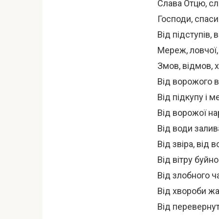
Слава Отцю, сл
Господи, спаси 
Від підступів, 
Мереж, ловчої, 
Змов, відмов, 
Від ворожого в
Від підкупу і м
Від ворожої на
Від води залив
Від звіра, від
Від вітру буйн
Від злобного ч
Від хвороби жах
Від перевернут