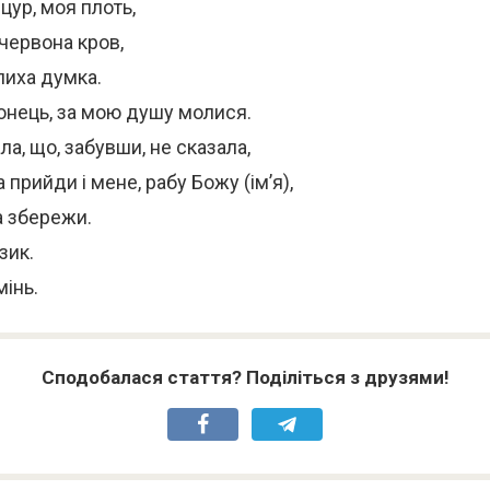
цур, моя плоть,
червона кров,
лиха думка.
онець, за мою душу молися.
ла, що, забувши, не сказала,
прийди і мене, рабу Божу (ім’я),
а збережи.
зик.
мінь.
Сподобалася стаття? Поділіться з друзями!