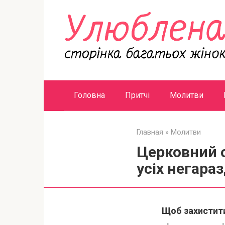
Перейти
к
контенту
Головна
Притчі
Молитви
Главная
»
Молитви
Церковний о
усіх негараз
Щоб захистити