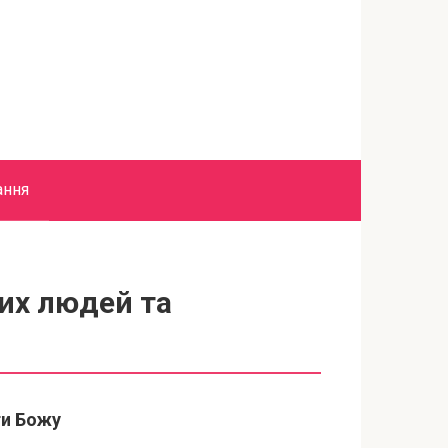
ання
лих людей та
ти Божу