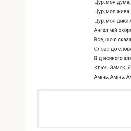
Цур, моя дума, 
Цур, моя жива 
Цур, моя дика 
Ангел мій охор
Все, що я сказа
Слово до слова 
Від всякого зл
Ключ. Замок. Я
Амінь. Амінь. А