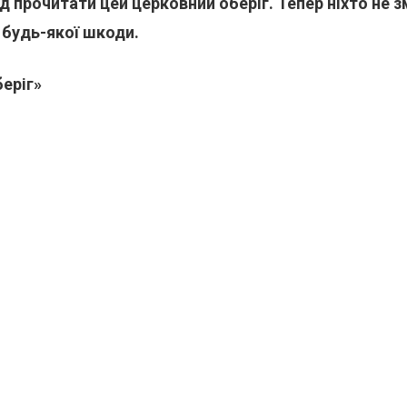
ід прочитати цей церковний оберіг. Тепер ніхто не 
 будь-якої шкоди.
еріг»