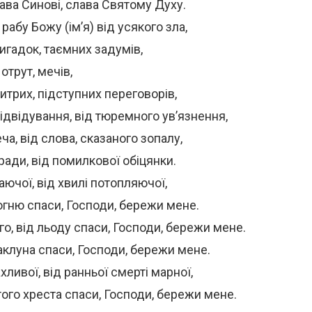
ава Синові, слава Святому Духу.
рабу Божу (ім’я) від усякого зла,
вигадок, таємних задумів,
отрут, мечів,
хитрих, підступних переговорів,
ідвідування, від тюремного ув’язнення,
еча, від слова, сказаного зопалу,
ради, від помилкової обіцянки.
аючої, від хвилі потопляючої,
 вогню спаси, Господи, бережи мене.
ого, від льоду спаси, Господи, бережи мене.
аклуна спаси, Господи, бережи мене.
ливої, від ранньої смерті марної,
ого хреста спаси, Господи, бережи мене.