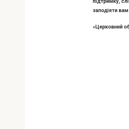
підтримку, сл
заподіяти вам
«Церковний об