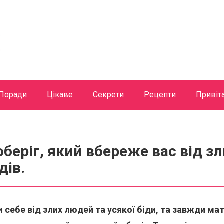
Поради
Цікаве
Секрети
Рецепти
Привіт
беріг, який вбереже вас від з
дів.
 себе від злих людей та усякої біди, та завжди ма