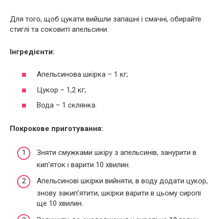
Для того, щоб цукати вийшли запашні і смачні, обирайте
стиглі та соковиті апельсини.
Інгредієнти:
Апельсинова шкірка – 1 кг;
Цукор – 1,2 кг;
Вода – 1 склянка.
Покрокове приготування:
Зняти смужками шкіру з апельсинів, занурити в
кип’яток і варити 10 хвилин.
Апельсинові шкірки вийняти, в воду додати цукор,
знову закип’ятити, шкірки варити в цьому сиропі
ще 10 хвилин.