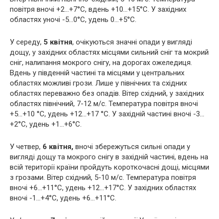
повітря вночі +2…+7°С, вдень +10…+15°С. У західних
областях уночі -5…0°С, удень 0…+5°С.
У середу,
5 квітня
, очікуються значні опади у вигляді
дощу, у західних областях місцями сильний сніг та мокрий
сніг, налипання мокрого снігу, на дорогах ожеледиця.
Вдень у південній частині та місцями у центральних
областях можливі грози. Лише у північних та східних
областях переважно без опадів. Вітер східний, у західних
областях північний, 7-12 м/с. Температура повітря вночі
+5…+10 °С, удень +12…+17 °С. У західній частині вночі -3…
+2°С, удень +1…+6°С.
У четвер,
6 квітня,
вночі збережуться сильні опади у
вигляді дощу та мокрого снігу в західній частині, вдень на
всій території країни пройдуть короткочасні дощі, місцями
з грозами. Вітер східний, 5-10 м/с. Температура повітря
вночі +6…+11°С, удень +12…+17°С. У західних областях
вночі -1…+4°С, удень +6…+11°С.