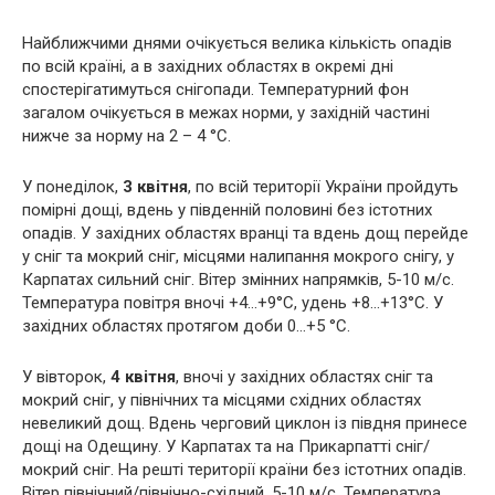
Найближчими днями очікується велика кількість опадів
по всій країні, а в західних областях в окремі дні
спостерігатимуться снігопади. Температурний фон
загалом очікується в межах норми, у західній частині
нижче за норму на 2 – 4 °С.
У понеділок,
3 квітня
, по всій території України пройдуть
помірні дощі, вдень у південній половині без істотних
опадів. У західних областях вранці та вдень дощ перейде
у сніг та мокрий сніг, місцями налипання мокрого снігу, у
Карпатах сильний сніг. Вітер змінних напрямків, 5-10 м/с.
Температура повітря вночі +4…+9°С, удень +8…+13°С. У
західних областях протягом доби 0…+5 °С.
У вівторок,
4 квітня
, вночі у західних областях сніг та
мокрий сніг, у північних та місцями східних областях
невеликий дощ. Вдень черговий циклон із півдня принесе
дощі на Одещину. У Карпатах та на Прикарпатті сніг/
мокрий сніг. На решті території країни без істотних опадів.
Вітер північний/північно-східний, 5-10 м/с. Температура