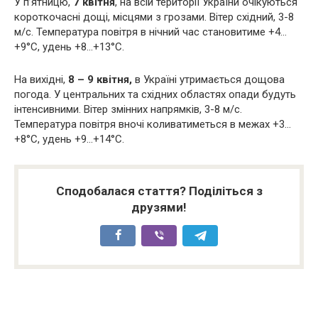
У п’ятницю,
7 квітня
, на всій території України очікуються
короткочасні дощі, місцями з грозами. Вітер східний, 3-8
м/с. Температура повітря в нічний час становитиме +4…
+9°С, удень +8…+13°С.
На вихідні,
8 – 9 квітня,
в Україні утримається дощова
погода. У центральних та східних областях опади будуть
інтенсивними. Вітер змінних напрямків, 3-8 м/с.
Температура повітря вночі коливатиметься в межах +3…
+8°С, удень +9…+14°С.
Сподобалася стаття? Поділіться з
друзями!