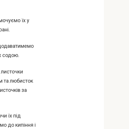
мочуємо їх у
рані.
і додаватимемо
х содою.
 листочки
м та любисток
источків за
чи їх під
мо до кипіння і