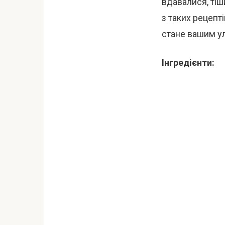
вдавалися, тіш
з таких рецепті
стане вашим у
Інгредієнти: