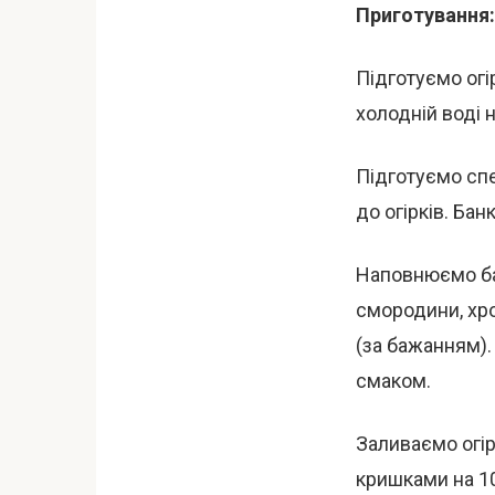
Приготування:
Підготуємо огі
холодній воді н
Підготуємо спе
до огірків. Ба
Наповнюємо ба
смородини, хро
(за бажанням).
смаком.
Заливаємо огір
кришками на 10