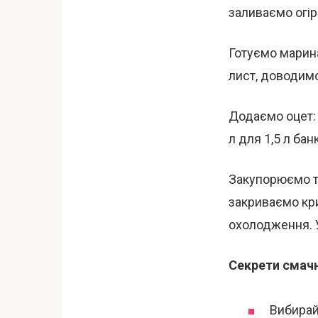
заливаємо огір
Готуємо марина
лист, доводимо
Додаємо оцет: 
л для 1,5 л банк
Закупорюємо т
закриваємо кр
охолодження. У
Секрети смачн
Вибирай