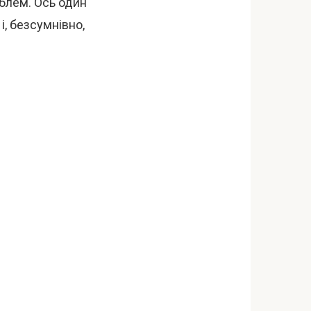
облем. Ось один
і, безсумнівно,