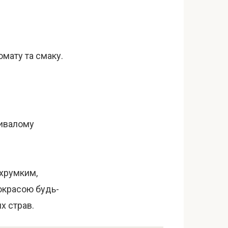
омату та смаку.
ривалому
 хрумким,
окрасою будь-
х страв.