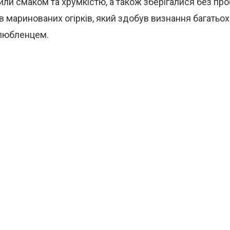
или смаком та хрумкістю, а також зберігалися без пр
в маринованих огірків, який здобув визнання багатьох 
любленцем.