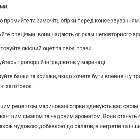
ми.
о промийте та замочіть огірки перед консервуванням.
уйте спеціями: вони надають огіркам неповторного ар
овуйте якісний оцет та свіжі трави.
йтесь пропорцій інгредієнтів у маринаді.
зуйте банки та кришки, якщо хочете бути впевнені у т
ні заготовок.
 цим рецептом мариновані огірки здивують вас своїм
ікантним смаком та чудовим ароматом. Вони стануть 
 також чудовою добавкою до салатів, вінегретів та інши