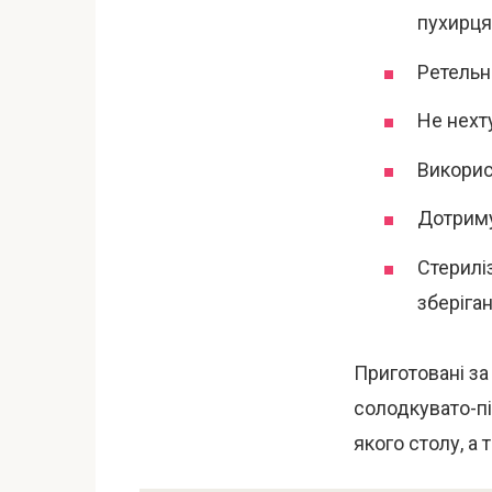
пухирця
Ретельн
Не нехт
Використ
Дотриму
Стерилі
зберіган
Приготовані за
солодкувато-п
якого столу, а