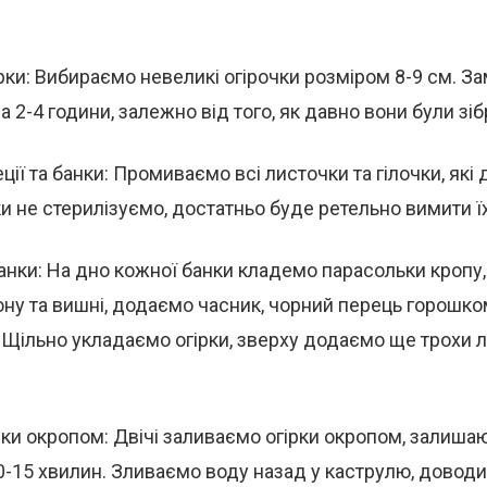
рки: Вибираємо невеликі огірочки розміром 8-9 см. За
а 2-4 години, залежно від того, як давно вони були зіб
ції та банки: Промиваємо всі листочки та гілочки, як
нки не стерилізуємо, достатньо буде ретельно вимити ї
нки: На дно кожної банки кладемо парасольки кропу,
ну та вишні, додаємо часник, чорний перець горошко
 Щільно укладаємо огірки, зверху додаємо ще трохи л
ки окропом: Двічі заливаємо огірки окропом, залишаю
-15 хвилин. Зливаємо воду назад у каструлю, доводи