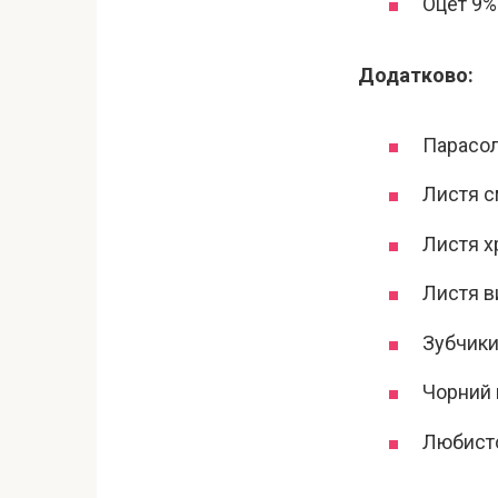
Оцет 9% 
Додатково:
Парасол
Листя 
Листя х
Листя в
Зубчики
Чорний 
Любисто