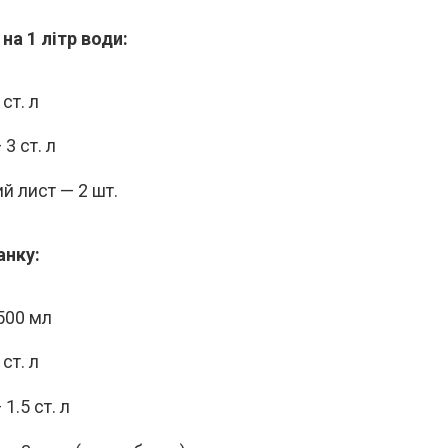
на 1 літр води:
 ст. л
3 ст. л
й лист — 2 шт.
анку:
500 мл
 ст. л
1.5 ст. л