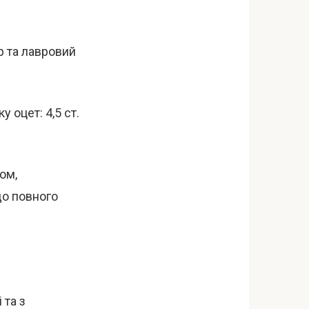
р та лавровий
 оцет: 4,5 ст.
ом,
до повного
 та з