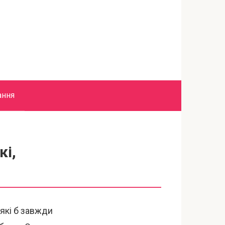
ання
кі,
 які б завжди