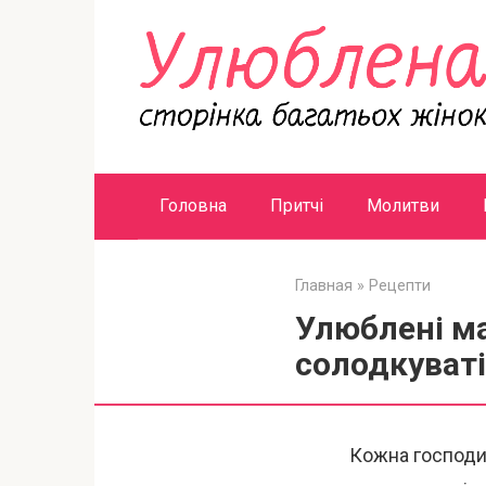
Перейти
к
контенту
Головна
Притчі
Молитви
Главная
»
Рецепти
Улюблені ма
солодкуваті
Кожна господин