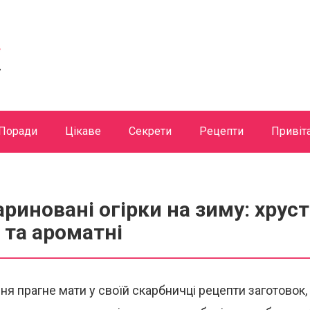
Поради
Цікаве
Секрети
Рецепти
Привіт
риновані огірки на зиму: хруст
 та ароматні
я прагне мати у своїй скарбничці рецепти заготовок,