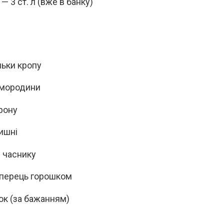
— 3 ст. л (вже в банку)
ьки кропу
смородини
рону
ишні
 часнику
перець горошком
к (за бажанням)