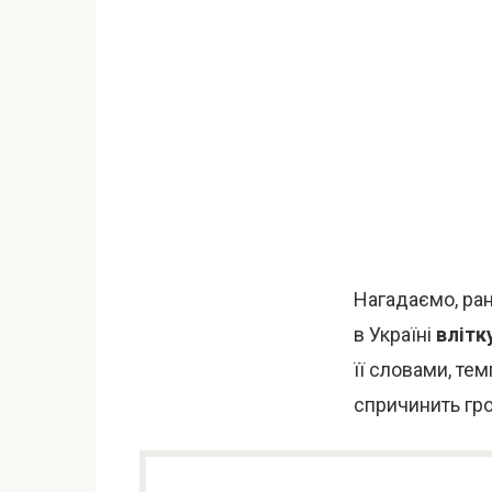
Нагадаємо, ран
в Україні
влітк
її словами, те
спричинить гро