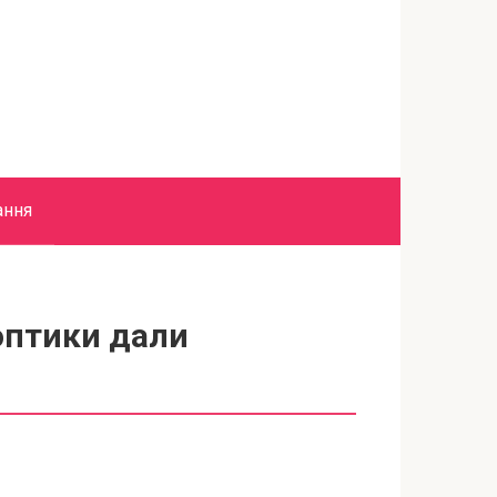
ання
оптики дали