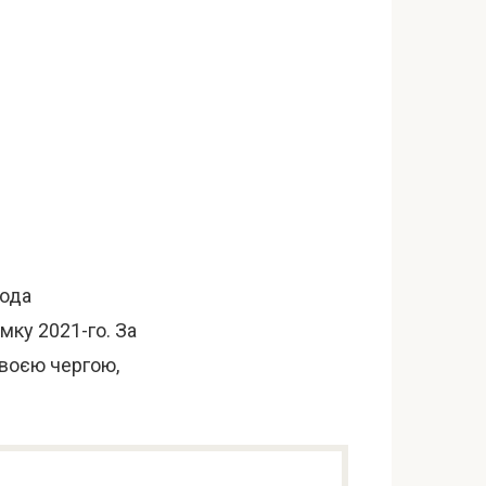
года
мку 2021-го. За
 своєю чергою,