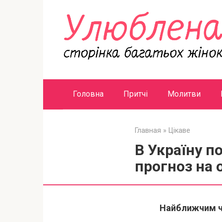
Перейти
к
контенту
Головна
Притчі
Молитви
Главная
»
Цікаве
В Україну п
прогноз на о
Найближчим ча