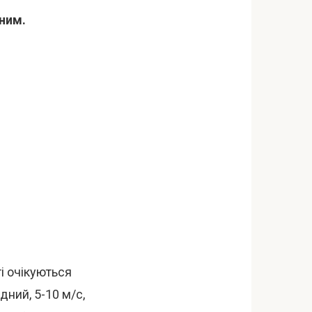
тним.
і очікуються
ідний, 5-10 м/с,