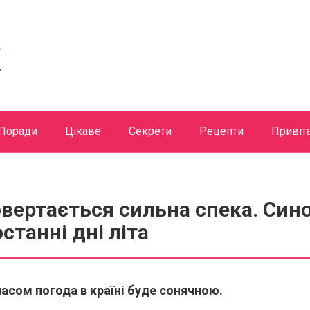
Поради
Цікаве
Секрети
Рецепти
Привіт
овертається сильна спека. Син
станні дні літа
сом погода в країні буде сонячною.