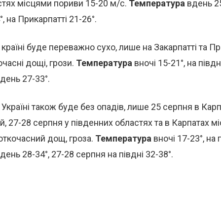
стях місцями пориви 15-20 м/с.
Температура
вдень 25
, на Прикарпатті 21-26°.
 країні буде переважно сухо, лише на Закарпатті та Пр
очасні дощі, грози.
Температура
вночі 15-21°, на півдн
вдень 27-33°.
 Україні також буде без опадів, лише 25 серпня в Кар
ий, 27-28 серпня у південних областях та в Карпатах м
откочасний дощ, гроза.
Температура
вночі 17-23°, на 
вдень 28-34°, 27-28 серпня на півдні 32-38°.