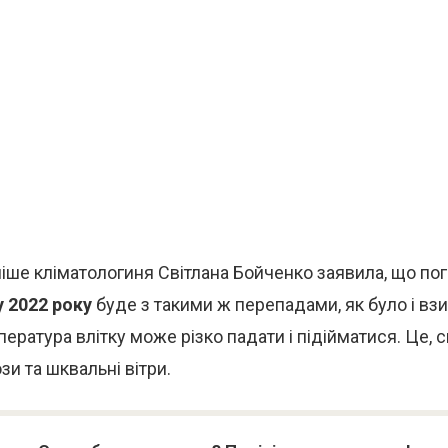
іше кліматологиня Світлана Бойченко заявила, що по
у 2022 року
буде з такими ж перепадами, як було і взи
мпература влітку може різко падати і підійматися. Це,
зи та шквальні вітри.