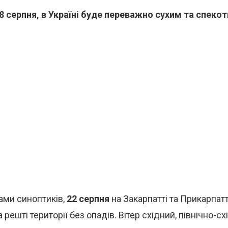
8 серпня, в Україні буде переважно сухим та спеко
зами синоптиків,
22 серпня
на Закарпатті та Прикарпатт
а решті території без опадів. Вітер східний, північно-сх