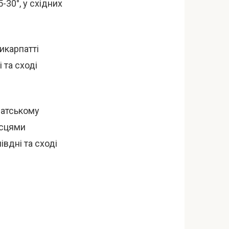
-30°, у східних
икарпатті
і та сході
патському
ісцями
півдні та сході