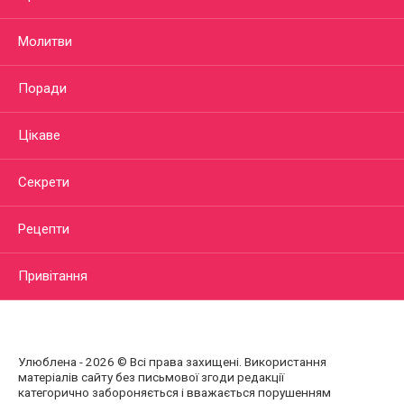
Молитви
Поради
Цікаве
Секрети
Рецепти
Привітання
Улюблена - 2026 © Всі права захищені. Використання
матеріалів сайту без письмової згоди редакції
категорично забороняється і вважається порушенням