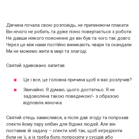
Дівчина почала свою розповідь, не припиняючи плакати.
Він нічого не робить та дуже пізно повертається з роботи.
Не давши ніякого пояснення де він був та чого так довго.
Через це між нами постійно виникають чвари та скандали.
Ми не можемо жити в мирі та злагоді.
Святий здивовано запитав:
Це і все, це головна причина щоб я вас розлучив?
Звичайно. Я думаю, цього достатньо. Я не
задоволена такою поведінкою!- з образою
відповіла жіночка.
Святий отець замислився, а після дав згоду та попрохав
спекти йому пару хлібин для бідних людей. Але він
поставив їй задачу – спекти хліб так, щоб інгредієнти
були не її, а їх треба було попросити у сусідів або