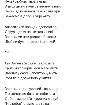
Нехай любов, і віра, і надія
В душі цвітуть немов весняні квіти.
Нехай здійсняться самі кращі мрії,
Бажаємо в добрі і мирі жити,
Ангелик хай завжди допомагає,
Дарує щастя на життєвій ниві
Василь, ми вам радості бажаєм
Щоб ви були здорові і красиві!
***
Хай Ангел вбереже і захистить.
Крильми прикриє мов мале дитя.
Щасливу саму, неповторну мить
Розтягне довжиною у життя.
Василь, в цей чудовий, гарний день
Так хочеться багато побажати:
Добра, здоров’я, дорогих людей
Які любов’ ю вміють зігрівати.