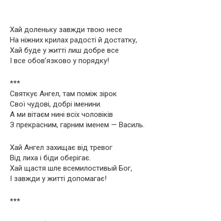
Хай доленьку завжди твою несе
На ніжних крилах радості й достатку,
Хай буде у житті лиш добре все
І все обов’язково у порядку!
***
Святкує Ангел, там поміж зірок
Свої чудові, добрі іменини.
А ми вітаєм нині всіх чоловіків
З прекрасним, гарним іменем — Василь.
Хай Ангел захищає від тревог
Від лиха і біди оберігає.
Хай щастя шле всемилостивый Бог,
І завжди у житті допомагає!
***