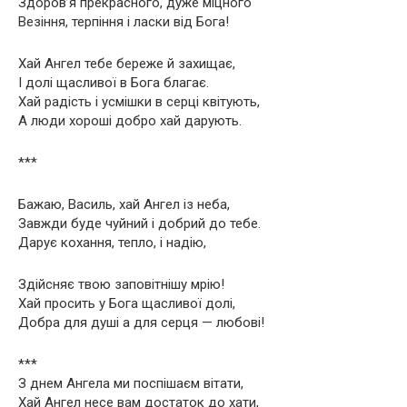
Здоров’я прекрасного, дуже міцного
Везіння, терпіння і ласки від Бога!
Хай Ангел тебе береже й захищає,
І долі щасливої в Бога благає.
Хай радість і усмішки в серці квітують,
А люди хороші добро хай дарують.
***
Бажаю, Василь, хай Ангел із неба,
Завжди буде чуйний і добрий до тебе.
Дарує кохання, тепло, і надію,
Здійсняє твою заповітнішу мрію!
Хай просить у Бога щасливої долі,
Добра для душі а для серця — любові!
***
З днем Ангела ми поспішаєм вітати,
Хай Ангел несе вам достаток до хати,