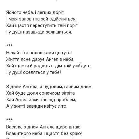
Ясного неба, і легких доріг,
І мрія заповітна хай здійсниться.
Хай щастя переступить твій поріг
І у душі назавжди залишиться.
***
Нехай літа волошками цвітуть!
Життя ясне дарує Ангел з неба,
Хай щастя й радість в дім твій увійдуть,
І у душі оселяться у тебе!
З днем Ангела, з чудовим, гарним днем.
Хай буде доля сонечком зігріта
Хай Ангел захищає від проблем,
А у житті завжди квітує літо.
***
Василя, з днем Ангела щиро вітаю,
Блакитного неба і щастя без краю!