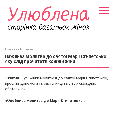
Перейти
к
контенту
Главная
»
Молитви
Важлива молитва до святої Марії Єгипетської,
яку слід прочитати кожній жінці
1 квітня — усі жінки моляться до святої Марії Єгипетської,
просять допомоги та заступництва у всіх складних
обставинах.
«Особлива молитва до Марії Єгипетської»