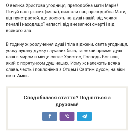
О велика Христова угодниця, преподобна мати Маріє!
Почуй нас грішних (імена), визволи нас, преподобна Мати,
від пристрастей, що воюють на душі нашій, від усякої
печалі і находящої напасті, від внезапної смерті і від
всякого зла.
В годину ж розлучення душі і тіла віджени, свята угодниця,
усяку лукаву думку і лукавих бісів, та нехай прийме душі
наші з миром в місце світле Христос, Господь Бог наш,
який є порятунком душ наших. Йому ж належить всяка
слава, честь і поклоніння з Отцем і Святим духом, на віки
віків. Амінь.
Сподобалася стаття? Поділіться з
друзями!