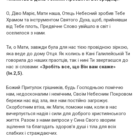
О, Діво Маріє, Мати наша, Отець Небесний зробив Тебе
Храмом та інструментом Святого Духа, щоб, прийнявши
від Тебе плоть, Предвічне Слово увійшло в світ і
оселилося з нами.
Ти, о Мати, завжди була для нас тією провідною зіркою,
яка веде до дому Отця. Як колись в Кані Галилейській Ти
говорила до наших праотців, так і нині Ти звертаєшся до
нас зі словами:
«Зробіть все, що Він вам скаже»
(Ін.2,5).
Божий Притулок грішників, будь Господньою поміччю
нам, недосконалим і немічним, Своїм Небесним Покровом
бережи нас від зла, яке нам постійно загрожує.
Скорботним втіха, як Мати, поможи нам, коли в нас
вичерпується надія і сили для доброго християнського
життя. Разом з нами випроси у Сина Свого хворим
зцілення та благодать здоров’я душі і тіла для всіх
слабких і страждаючих.