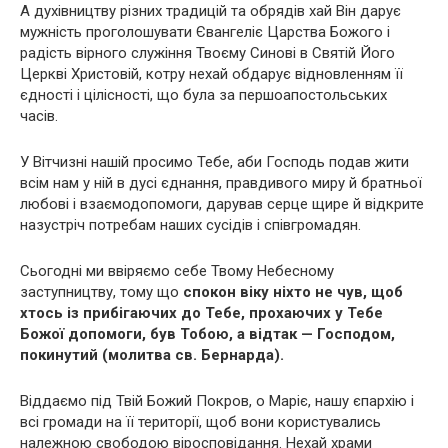
А духівництву різних традицій та обрядів хай Він дарує
мужність проголошувати Євангеліє Царства Божого і
радість вірного служіння Твоєму Синові в Святій Його
Церкві Христовій, котру нехай обдарує відновленням її
єдності і цілісності, що була за першоапостольських
часів.
У Вітчизні нашій просимо Тебе, аби Господь подав жити
всім нам у ній в дусі єднання, правдивого миру й братньої
любові і взаємодопомоги, дарував серце щире й відкрите
назустріч потребам наших сусідів і співгромадян.
Сьогодні ми ввіряємо себе Твому Небесному
заступництву, тому що
спокон віку ніхто не чув, щоб
хтось із прибігаючих до Тебе, прохаючих у Тебе
Божої допомоги, був Тобою, а відтак — Господом,
покинутий (молитва св. Бернарда).
Віддаємо під Твій Божий Покров, о Маріє, нашу єпархію і
всі громади на її території, щоб вони користувались
належною свободою віросповідання. Нехай храми