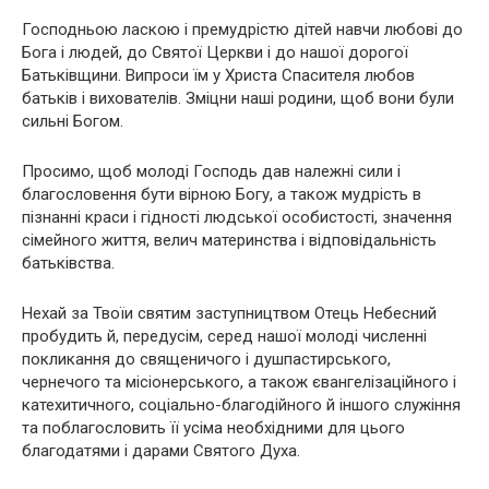
Господньою ласкою і премудрістю дітей навчи любові до
Бога і людей, до Святої Церкви і до нашої дорогої
Батьківщини. Випроси їм у Христа Спасителя любов
батьків і вихователів. Зміцни наші родини, щоб вони були
сильні Богом.
Просимо, щоб молоді Господь дав належні сили і
благословення бути вірною Богу, а також мудрість в
пізнанні краси і гідності людської особистості, значення
сімейного життя, велич материнства і відповідальність
батьківства.
Нехай за Твоїи святим заступництвом Отець Небесний
пробудить й, передусім, серед нашої молоді численні
покликання до священичого і душпастирського,
чернечого та місіонерського, а також євангелізаційного і
катехитичного, соціально-благодійного й іншого служіння
та поблагословить її усіма необхідними для цього
благодатями і дарами Святого Духа.