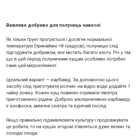
Важливе добриво для полуниць навесні
Як тільки ґрунт прогріється і досягне нормальної
температури (принаймні +8 градусів), полуницю слід
підгодувати добривом, яке містить багато азоту. Річ у тім,
що в цей період полуничним кущам особливо потрібен
саме цей мікроелемент.
Ідеальний варіант — карбамід. За допомогою цього
засобу слід приготувати розчин: на відро води додайте 1
чайну ложку. Кожен кущ повинен отримати півлітра
приготовленої рідини. Доброю альтернативою карбаміду
є азофоска, аміачна селітра та курячий послід.
Якщо правильно підживлювати культуру і продовжувати
це робити, то на кущах згодом з’являться дуже великі та
солодкі плоди.