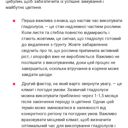
цибулин, щоб забезпечити їх успішне зимування і
майбутнє цвітіння.
Перша важлива ознака, що настав час викопувати
гладіолуси, — це стан надземної частини рослини.
Коли листя та стебла повністю відмирають і
стають жовтими, це сигнал, що гладіолус готовий
до видалення з ґрунту. Жовте забарвлення
свідчить про те, що рослина припинила активний
ріст, і хлорофіл вже не виробляється. Важливо не
поспішати з викопуванням, доки цей процес не
завершиться, оскільки втручання в коріння може
завдати шкоди.
Другий фактор, на який варто звернути увагу, — це
клімат і погодні умови. Зазвичай гладіолуси
можна викопувати приблизно через 1-1,5 місяця
після закінчення періоду їх цвітіння. Однак цей
термін може змінюватися в залежності від
конкретного регіону та погодних умов. Важливо
враховувати місцевий клімат, щоб визначити
оптимальний час для викопування гладіолусів і