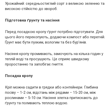
Урожайний: середньостиглий сорт з великою зеленню та
високою стійкістю до хвороб.
Підготовка ґрунту та насіння
Перед посадкою кропу ґрунт потрібно підготувати. Для
цього його перекопують, додаючи компост або перегній.
Ґрунт має бути пухким, вологим та без бур’янів.
Насіння кропу промивають, замочують на кілька годин у
теплій воді та просушують. Це сприяє швидкому
проростанню та запобігає гниття.
Посадка кропу
Кріп можна садити в грядки або контейнери. Глибина
посіву – 1-2 см, відстань між рядами – 15-20 см, між
рослинами – 5-10 см. Насіння злегка притискають до
ґрунту та поливають теплою водою.