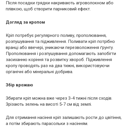
Після посадки грядки накривають агроволокном або
плівкою, щоб створити парниковий ефект.
Догляд за кропом
Кріп потребує регулярного поливу, прополювання,
розпушування та підживлення. Поливати кріп потрібно
вранці або ввечері, уникаючи перезволоження ґрунту.
Прополювання і розпушування допомагають запобігти
засиханню коріння та розвитку хвороб. Підживлення
кропу проводять раз на два тижні, використовуючи
органічні або мінеральні добрива.
Збір врожаю
Збирати кріп можна вже через 3-4 тижні після сходів.
Зрізають зелень на висоті 5-7 см від землі.
Для отримання насіння кріп залишають рости до цвітіння,
а потім збирають парасольки з насінням.