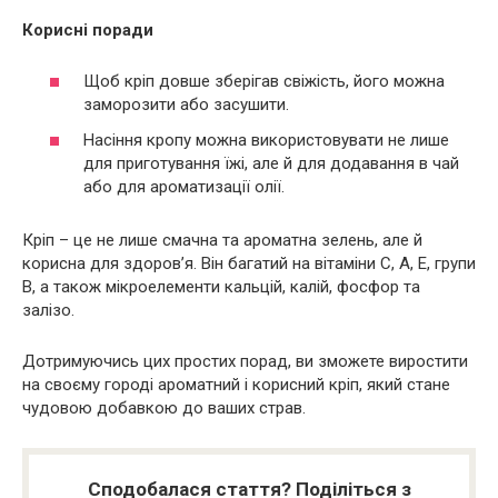
Корисні поради
Щоб кріп довше зберігав свіжість, його можна
заморозити або засушити.
Насіння кропу можна використовувати не лише
для приготування їжі, але й для додавання в чай ​​
або для ароматизації олії.
Кріп – це не лише смачна та ароматна зелень, але й
корисна для здоров’я. Він багатий на вітаміни C, A, E, групи
B, а також мікроелементи кальцій, калій, фосфор та
залізо.
Дотримуючись цих простих порад, ви зможете виростити
на своєму городі ароматний і корисний кріп, який стане
чудовою добавкою до ваших страв.
Сподобалася стаття? Поділіться з