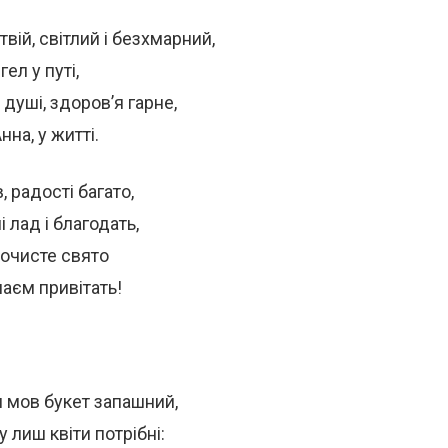
вій, світлий і безхмарний,
ел у путі,
 душі, здоров’я гарне,
нна, у житті.
 радості багато,
 лад і благодать,
рочисте свято
аєм привітать!
 мов букет запашний,
у лиш квіти потрібні: