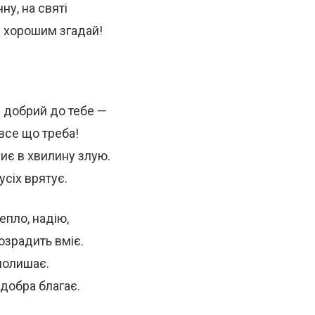
ну, на святі
м хорошим згадай!
 добрий до тебе —
 все що треба!
иє в хвилину злую.
усіх врятує.
епло, надію,
озрадить вміє.
 полишає.
 добра благає.