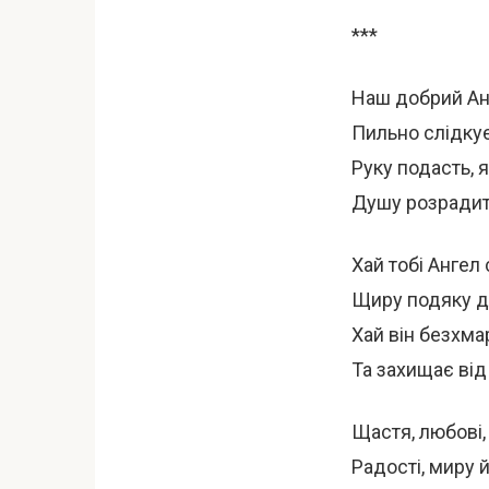
***
Наш добрий Анг
Пильно слідку
Руку подасть, 
Душу розрадить
Хай тобі Ангел
Щиру подяку д
Хай він безхма
Та захищає від 
Щастя, любові, 
Радості, миру 