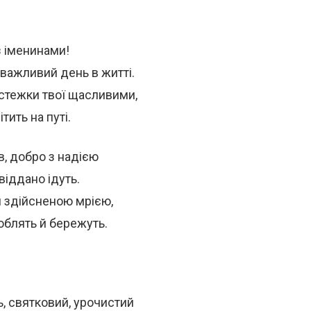
з іменинами!
важливий день в житті.
 стежки твої щасливими,
тить на путі.
в, добро з надією
віддано ідуть.
л здійсненою мрією,
юблять й бережуть.
, святковий, урочистий