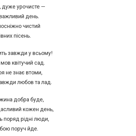
, дуже урочисте —
 важливий день.
ілосніжно чистий
івних пісень.
ить завжди у всьому!
 мов квітучий сад.
я не знає втоми,
 завжди любов та лад.
жина добра буде,
щасливий кожен день,
ь поряд рідні люди,
обою поруч йде.