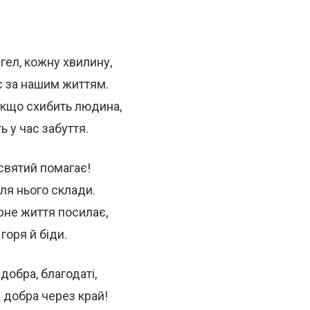
ел, кожну хвилину,
є за нашим життям.
якщо схибить людина,
 у час забуття.
 святий помагає!
ля нього склади.
рне життя посилає,
горя й біди.
добра, благодаті,
й добра через край!