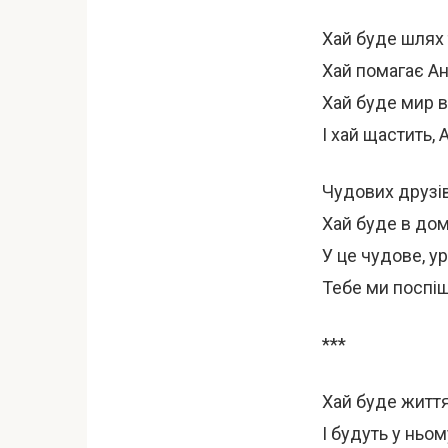
Хай буде шлях т
Хай помагає Анг
Хай буде мир в
І хай щастить, А
Чудових друзів,
Хай буде в домі
У це чудове, у
Тебе ми поспіш
***
Хай буде життя
І будуть у ньом