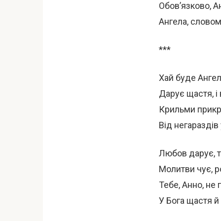
Обов’язково, Ан
Ангела, слово
***
Хай буде Ангел
Дарує щастя, і
Крильми прикр
Від негараздів 
Любов дарує, т
Молитви чує, р
Тебе, Анно, не
У Бога щастя й