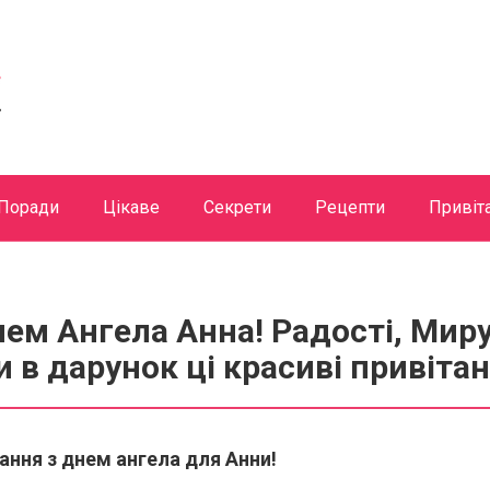
Поради
Цікаве
Секрети
Рецепти
Привіт
нем Ангела Анна! Радості, Миру
и в дарунок ці красиві привітан
тання з днем ангела для Анни!