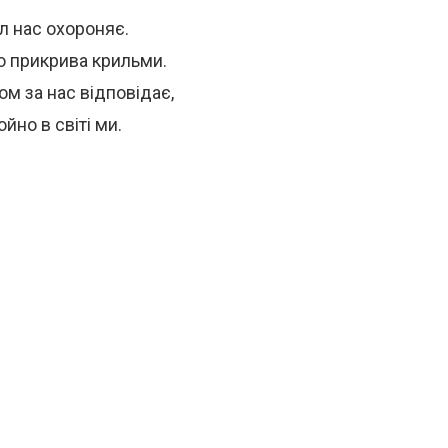
л нас охороняє.
о прикрива крильми.
ом за нас відповідає,
йно в світі ми.