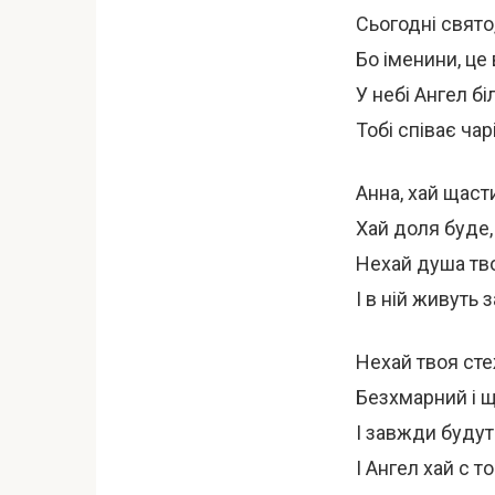
Сьогодні свято
Бо іменини, це
У небі Ангел б
Тобі співає чар
Анна, хай щаст
Хай доля буде,
Нехай душа тво
І в ній живуть
Нехай твоя сте
Безхмарний і 
І завжди будут
І Ангел хай с т