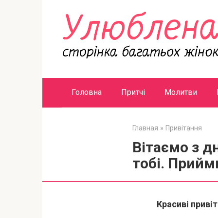
Перейти
к
контенту
Головна
Притчі
Молитви
Главная
»
Привітання
Вітаємо з д
тобі. Прийм
Красиві приві