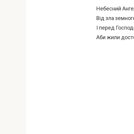
Небесний Анге
Від зла земног
І перед Господ
Аби жили досто