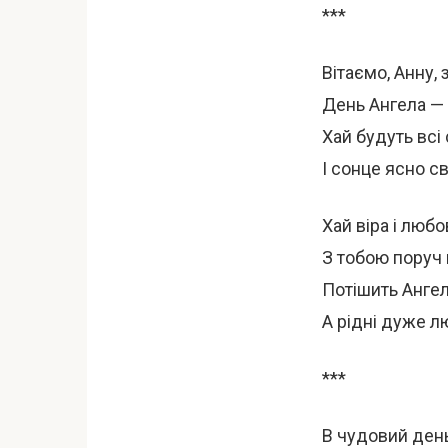
***
Вітаємо, Анну, 
День Ангела — 
Хай будуть всі
І сонце ясно сві
Хай віра і любо
З тобою поруч 
Потішить Анге
А рідні дуже л
***
В чудовий день