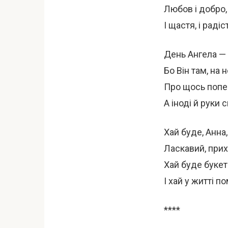
Любов і добро,
І щастя, і радіст
День Ангела — 
Бо Він там, на 
Про щось попе
А іноді й руки 
Хай буде, Анна,
Ласкавий, прих
Хай буде букет
І хай у житті п
****