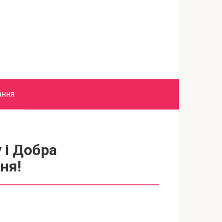
ання
 і Добра
ня!