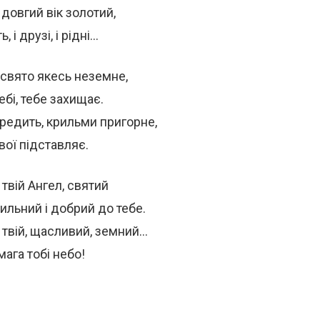
 довгий вік золотий,
ь, і друзі, і рідні…
свято якесь неземне,
небі, тебе захищає.
редить, крильми пригорне,
свої підставляє.
 твій Ангел, святий
ильний і добрий до тебе.
 твій, щасливий, земний…
омага тобі небо!