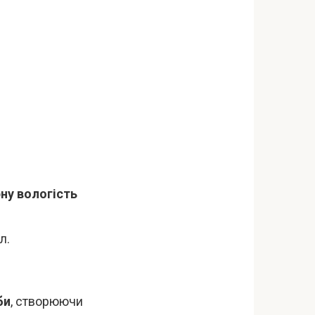
ну вологість
л.
би
, створюючи