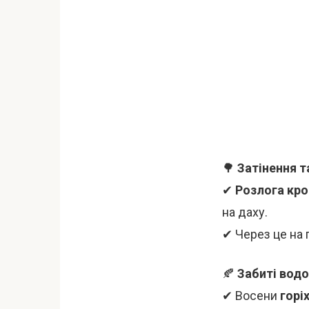
🌳
Затінення т
✔
Розлога кро
на даху.
✔ Через це на 
🍂
Забиті вод
✔ Восени
горі