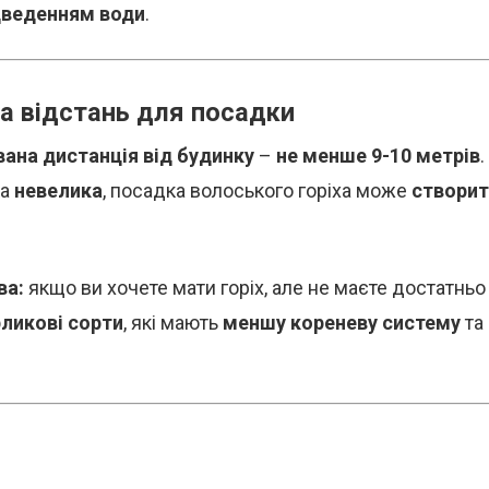
дведенням води
.
а відстань для посадки
ана дистанція від будинку
–
не менше 9-10 метрів
.
ка
невелика
, посадка волоського горіха може
створит
ва:
якщо ви хочете мати горіх, але не маєте достатньо
ликові сорти
, які мають
меншу кореневу систему
та