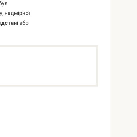
бує
, надмірної
ідстані
або