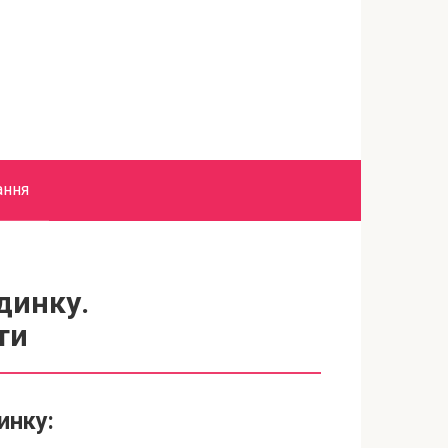
ання
динку.
ти
инку: