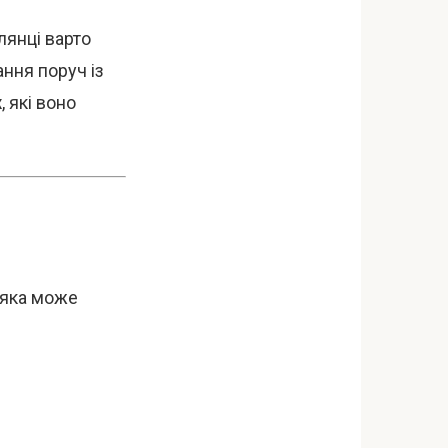
лянці варто
ння поруч із
х
, які воно
, яка може