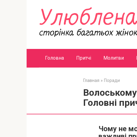
Перейти
к
контенту
Головна
Притчі
Молитви
Главная
»
Поради
Волоському 
Головні при
Чому не мо
важливі пр