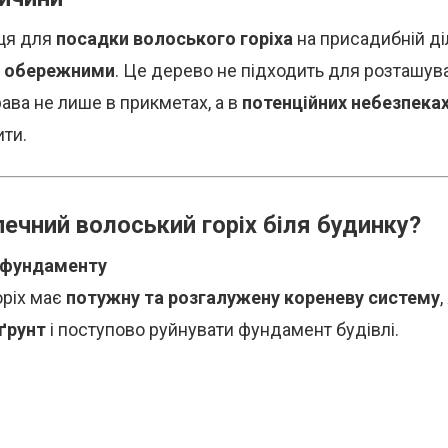
сця для
посадки волоського горіха
на присадибній ді
 обережними
. Це дерево не підходить для розташува
рава не лише в прикметах, а в
потенційних небезпека
ти.
ечний волоський горіх біля будинку?
 фундаменту
оріх має
потужну та розгалужену кореневу систему
ґрунт
і поступово руйнувати фундамент будівлі.