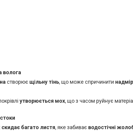
а волога
на
створює
щільну тінь
, що може спричинити
надмір
покрівлі
утворюється мох
, що з часом руйнує матеріа
остоки
х скидає багато листя
, яке забиває
водостічні жоло