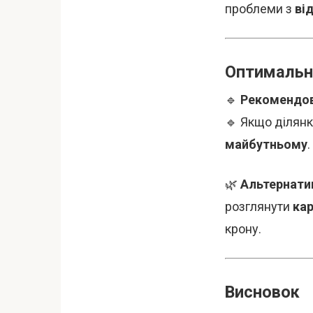
проблеми з
ві
Оптимальн
🔹
Рекомендов
🔹 Якщо ділян
майбутньому
.
🌿
Альтернати
розглянути
кар
крону.
Висновок