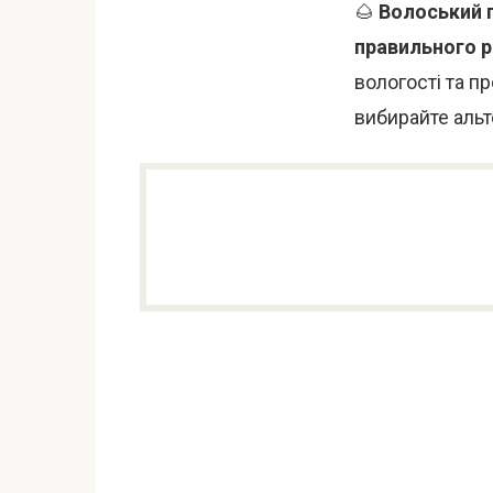
🌰
Волоський г
правильного 
вологості та п
вибирайте альт