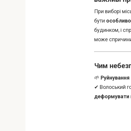
При виборі мі
бути
особливо
будинком, і сп
може спричини
Чим небезп
🌱
Руйнування
✔ Волоський г
деформувати 