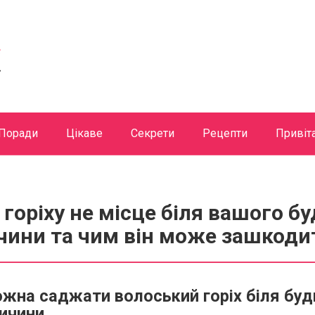
Поради
Цікаве
Секрети
Рецепти
Привіт
горіху не місце біля вашого бу
чини та чим він може зашкоди
жна саджати волоський горіх біля буд
ичини