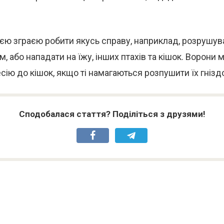
ією зграєю робити якусь справу, наприклад, розрушув
м, або нападати на їжу, інших птахів та кішок. Ворони
сію до кішок, якщо ті намагаються розпушити їх гнізд
Сподобалася стаття? Поділіться з друзями!