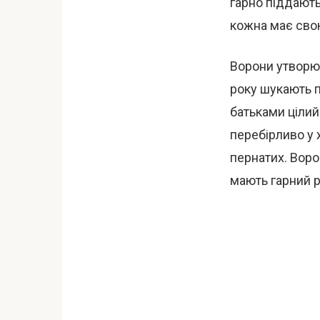
гарно піддають
кожна має свою
Ворони утворюю
року шукають 
батьками цілий
перебірливо у 
пернатих. Воро
мають гарний р