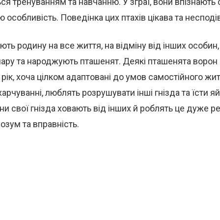
ся тренуванням та навчанню. У зграї, вони впізнають 
 особливість. Поведінка цих птахів цікава та несподі
ть родину на все життя, на відміну від інших особин,
пару та народжують пташенят. Деякі пташенята ворон
 рік, хоча цілком адаптовані до умов самостійного жит
харчуванні, люблять розрушувати інші гнізда та їсти я
ни свої гнізда ховають від інших й роблять це дуже ре
озум та вправність.