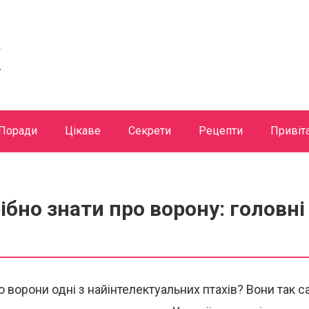
Поради
Цікаве
Секрети
Рецепти
Привіт
ібно знати про ворону: головн
о ворони одні з найінтелектуальних птахів? Вони так с