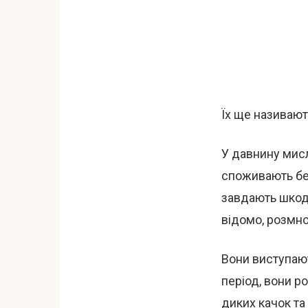
Їх ще називають
У давнину мисл
споживають без
завдають шкоду
відомо, розмн
Вони виступают
період, вони р
диких качок та