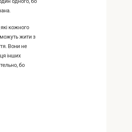
один одного, бо
вана.
 які кожного
 можуть жити з
тя. Вони не
йця інших
тельно, бо