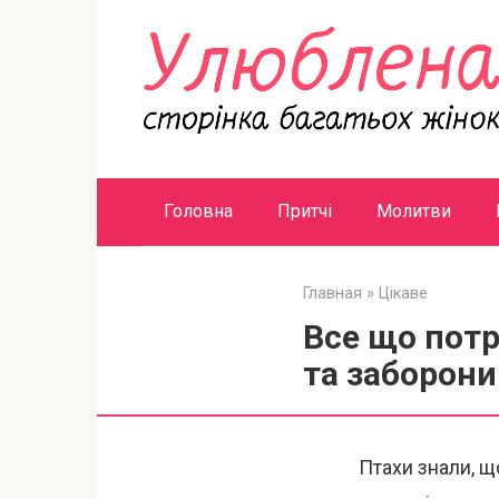
Перейти
к
контенту
Головна
Притчі
Молитви
Главная
»
Цікаве
Все що потр
та заборони
Птахи знали, щ