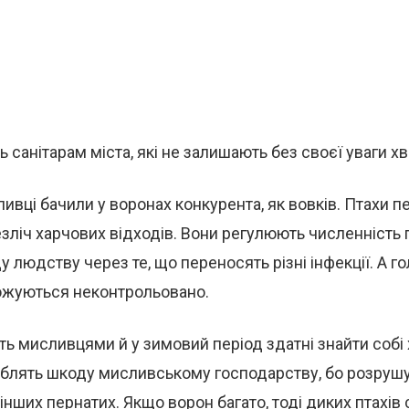
 санітарам міста, які не залишають без своєї уваги хв
ивці бачили у воронах конкурента, як вовків. Птахи 
ліч харчових відходів. Вони регулюють численність го
 людству через те, що переносять різні інфекції. А го
ожуються неконтрольовано.
ь мисливцями й у зимовий період здатні знайти собі ха
облять шкоду мисливському господарству, бо розрушу
 інших пернатих. Якщо ворон багато, тоді диких птахів 