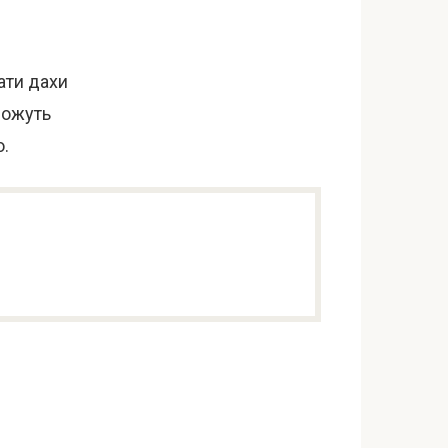
ати дахи
 можуть
о.