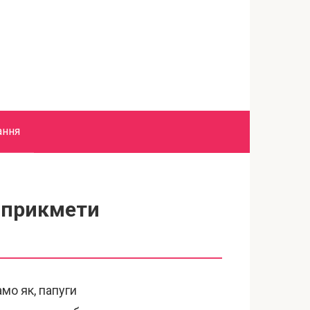
ання
і прикмети
амо як, папуги