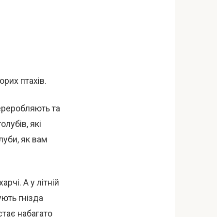
орих птахів.
переробляють та
лубів, які
луби, як вам
рчі. А у літній
ють гнізда
стає набагато