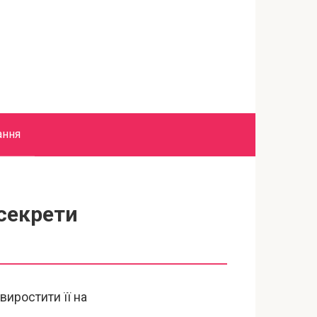
ання
 секрети
виростити її на