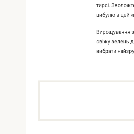
тирсі. Зволожт
цибулю в цей «
Вирощування зе
свіжу зелень д
вибрати найзру