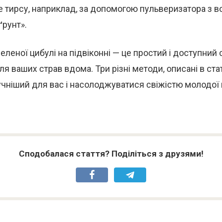
е тирсу, наприклад, за допомогою пульверизатора з во
ґрунт».
леної цибулі на підвіконні — це простий і доступний 
ля ваших страв вдома. Три різні методи, описані в ста
чніший для вас і насолоджуватися свіжістю молодої 
Сподобалася стаття? Поділіться з друзями!