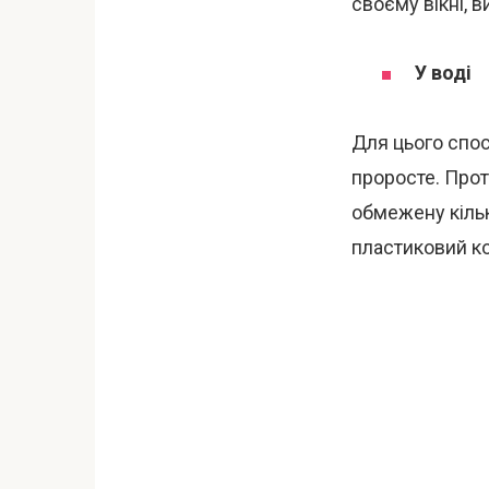
своєму вікні, 
У воді
Для цього спос
проросте. Прот
обмежену кільк
пластиковий ко