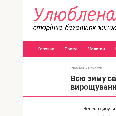
Перейти
к
контенту
Головна
Притчі
Молитви
Главная
»
Секрети
Всю зиму св
вирощування
Зелена цибуля 