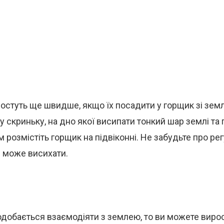
стуть ще швидше, якщо їх посадити у горщик зі зем
у скриньку, на дно якої висипати тонкий шар землі та
м розмістіть горщик на підвіконні. Не забудьте про ре
я може висихати.
одобається взаємодіяти з землею, то ви можете виро