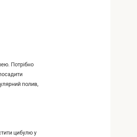
лею. Потрібно
 посадити
гулярний полив,
стити цибулю у