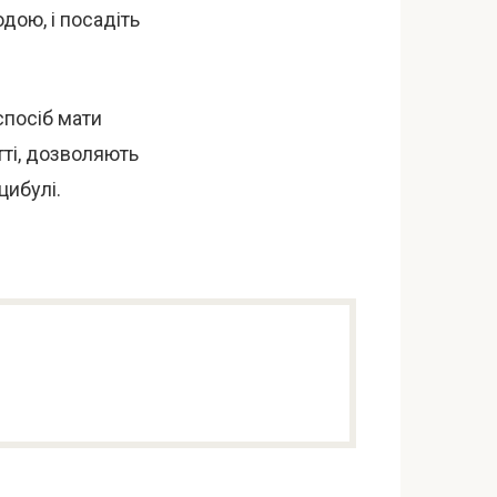
дою, і посадіть
спосіб мати
тті, дозволяють
цибулі.