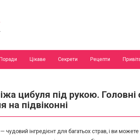
Поради
Цікаве
Секрети
Рецепти
Привіт
іжа цибуля під рукою. Головні
 на підвіконні
— чудовий інгредієнт для багатьох страв, і ви можете 