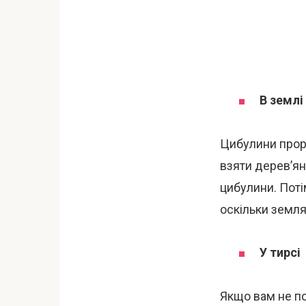
В землі
Цибулини проро
взяти дерев’ян
цибулини. Поті
оскільки земл
У тирсі
Якщо вам не п