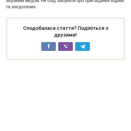
зібраним медом. Не слід забувати про пригощання бідних
та знедолених.
Сподобалася стаття? Поділіться з
друзями!