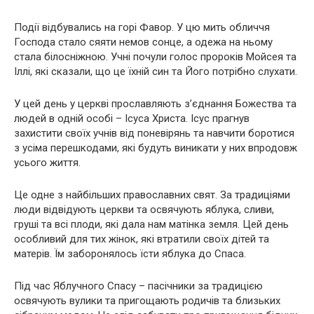
Події відбувались на горі Фавор. У цю мить обличчя
Господа стало сяяти немов сонце, а одежа на ньому
стала білосніжною. Учні почули голос пророків Мойсея та
Іллі, які сказали, що це їхній син та Його потрібно слухати.
У цей день у церкві прославляють з’єднання Божества та
людей в одній особі – Ісуса Христа. Ісус прагнув
захистити своїх учнів від поневірянь та навчити боротися
з усіма перешкодами, які будуть виникати у них впродовж
усього життя.
Це одне з найбільших православних свят. За традиціями
люди відвідують церкви та освячують яблука, сливи,
груші та всі плоди, які дала нам матінка земля. Цей день
особливий для тих жінок, які втратили своїх дітей та
матерів. Їм заборонялось їсти яблука до Спаса.
Під час Яблучного Спасу – пасічники за традицією
освячують вулики та пригощають родичів та близьких