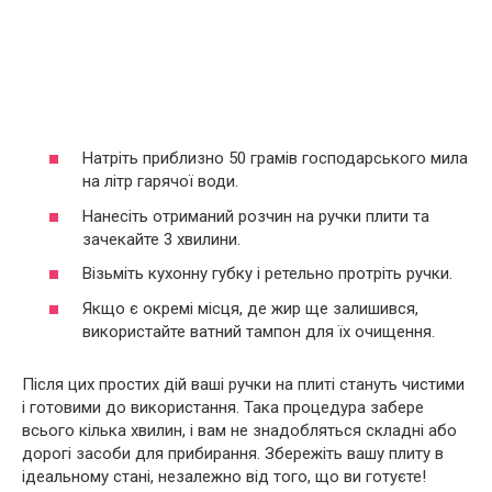
Натріть приблизно 50 грамів господарського мила
на літр гарячої води.
Нанесіть отриманий розчин на ручки плити та
зачекайте 3 хвилини.
Візьміть кухонну губку і ретельно протріть ручки.
Якщо є окремі місця, де жир ще залишився,
використайте ватний тампон для їх очищення.
Після цих простих дій ваші ручки на плиті стануть чистими
і готовими до використання. Така процедура забере
всього кілька хвилин, і вам не знадобляться складні або
дорогі засоби для прибирання. Збережіть вашу плиту в
ідеальному стані, незалежно від того, що ви готуєте!