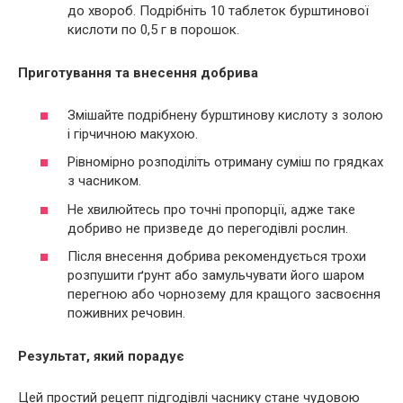
до хвороб. Подрібніть 10 таблеток бурштинової
кислоти по 0,5 г в порошок.
Приготування та внесення добрива
Змішайте подрібнену бурштинову кислоту з золою
і гірчичною макухою.
Рівномірно розподіліть отриману суміш по грядках
з часником.
Не хвилюйтесь про точні пропорції, адже таке
добриво не призведе до перегодівлі рослин.
Після внесення добрива рекомендується трохи
розпушити ґрунт або замульчувати його шаром
перегною або чорнозему для кращого засвоєння
поживних речовин.
Результат, який порадує
Цей простий рецепт підгодівлі часнику стане чудовою