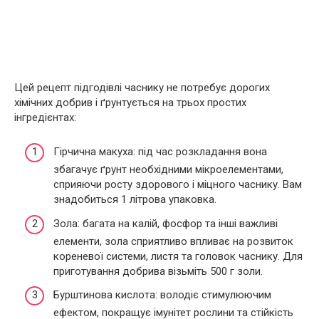
Цей рецепт підгодівлі часнику не потребує дорогих
хімічних добрив і ґрунтується на трьох простих
інгредієнтах:
Гірчична макуха: під час розкладання вона
збагачує ґрунт необхідними мікроелементами,
сприяючи росту здорового і міцного часнику. Вам
знадобиться 1 літрова упаковка.
Зола: багата на калій, фосфор та інші важливі
елементи, зола сприятливо впливає на розвиток
кореневої системи, листя та головок часнику. Для
приготування добрива візьміть 500 г золи.
Бурштинова кислота: володіє стимулюючим
ефектом, покращує імунітет рослини та стійкість